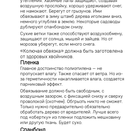
утепления. Хвойные лапы защищают, создавая
воздушную прослойку, хорошо удерживают снег,
не намокают. Берегут от грызунов. Ими
обвязывают в зиму штамб дерева иголками вниз,
немного углубляя в землю. Некоторые садоводы
дублируют спанбондом снизу.
Сухие ветки также способствуют воздухообмену,
защищают от солнца, мышей и зайцев. Но от
морозов уберегут, если много снега.
«Колючая обвязка» должна быть заготовлена
от здоровых хвойников.
Пленка
Главное достоинство полиэтилена — не
пропускает влагу. Также спасает от ветра. Но из-
за герметичности накапливается влага, создается
парниковый эффект.
Обвязывание должно быть свободным, с
воздушным зазором, с фиксацией снизу и сверху
проволокой (скотчем). Обгрызть никто не сможет.
Только нужно предварительно обязательно
обработать дерево от вредителей. Лучше всего
под «обертку» из пленки подложить мешковину
или другую ткань. Будет сухо.
Спанбонд