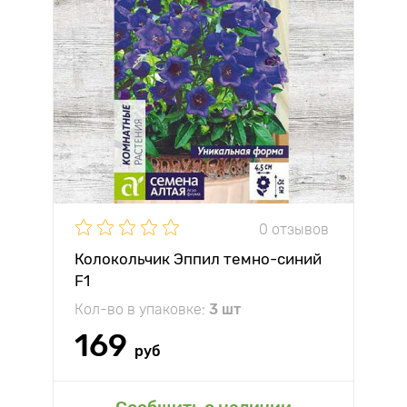
0 отзывов
Колокольчик Эппил темно-синий
F1
Кол-во в упаковке:
3 шт
169
руб