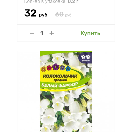
Кол-во в упаковке:
0.2 г
32
60
руб
руб
Купить