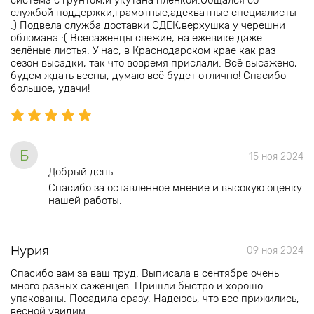
система с грунтом,и укутана плёнкой.Общался со
службой поддержки,грамотные,адекватные специалисты
:) Подвела служба доставки СДЕК,верхушка у черешни
обломана :( Всесаженцы свежие, на ежевике даже
зелёные листья. У нас, в Краснодарском крае как раз
сезон высадки, так что вовремя прислали. Всё высажено,
будем ждать весны, думаю всё будет отлично! Спасибо
большое, удачи!
Б
15 ноя 2024
Добрый день.
Спасибо за оставленное мнение и высокую оценку
нашей работы.
Нурия
09 ноя 2024
Спасибо вам за ваш труд. Выписала в сентябре очень
много разных саженцев. Пришли быстро и хорошо
упакованы. Посадила сразу. Надеюсь, что все прижились,
весной увидим.