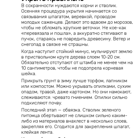
В сохранности нуждаются корни и стволик.
Осенняя процедура укрытия начинается со
связывания шпагатом, веревкой, проводом
молодых саженцев. Делают это вдвоем до морозов,
чтобы не обломать хрупкие веточки. Не кое-как
«перевязала и пошла», а аккуратно стягивают в
пучок, стараясь не повредить древесину. Ветер и
снегопад в связке не страшны.
Когда наступит стойкий минус, мульчируют землю
в приствольном круге дерева слоем 10-20 см.
Обязательно отступают от штамба не менее чем на
10 сантиметров, чтобы не подопрела корневая
шейка.
Прикрыть грунт в зиму лучше торфом, лапником
или компостом. Можно укрывать опилками, сухим
опадом, травой, даже картоном. Но они намокают,
слеживаются: чревато гниением. Опилки сильно
подкисляют почву.
Последний этап — обвязка. Стволик зеленого
питомца обертывают не слишком сильно каким-
либо из материалов внахлест в несколько слоев,
закрепляя его. Сгодится для закрепления шпагат,
клейкая лента.