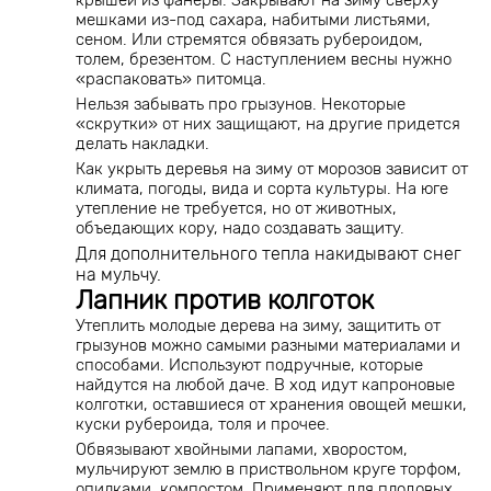
крышей из фанеры. Закрывают на зиму сверху
мешками из-под сахара, набитыми листьями,
сеном. Или стремятся обвязать рубероидом,
толем, брезентом. С наступлением весны нужно
«распаковать» питомца.
Нельзя забывать про грызунов. Некоторые
«скрутки» от них защищают, на другие придется
делать накладки.
Как укрыть деревья на зиму от морозов зависит от
климата, погоды, вида и сорта культуры. На юге
утепление не требуется, но от животных,
объедающих кору, надо создавать защиту.
Для дополнительного тепла накидывают снег
на мульчу.
Лапник против колготок
Утеплить молодые дерева на зиму, защитить от
грызунов можно самыми разными материалами и
способами. Используют подручные, которые
найдутся на любой даче. В ход идут капроновые
колготки, оставшиеся от хранения овощей мешки,
куски рубероида, толя и прочее.
Обвязывают хвойными лапами, хворостом,
мульчируют землю в приствольном круге торфом,
опилками, компостом. Применяют для плодовых