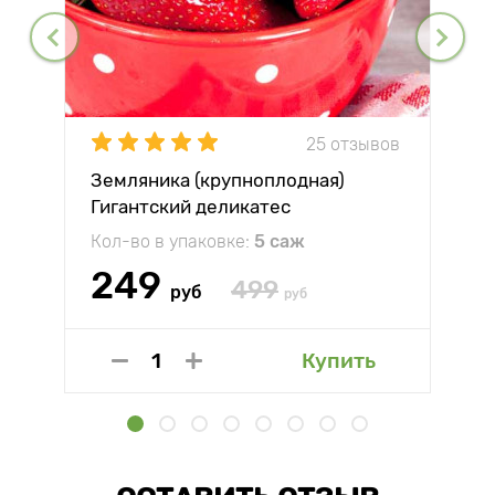
25 отзывов
Земляника (крупноплодная)
Гигантский деликатес
Кол-во в упаковке:
5 саж
249
499
руб
руб
Купить