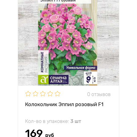
0 отзывов
Колокольчик Эппил розовый F1
Кол-во в упаковке:
3 шт
169
руб