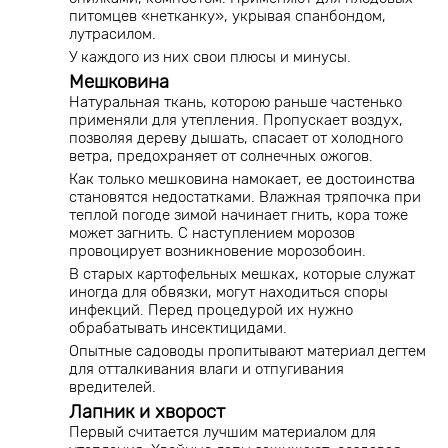
питомцев «нетканку», укрывая спанбондом,
лутрасилом.
У каждого из них свои плюсы и минусы.
Мешковина
Натуральная ткань, которою раньше частенько
применяли для утепления. Пропускает воздух,
позволяя дереву дышать, спасает от холодного
ветра, предохраняет от солнечных ожогов.
Как только мешковина намокает, ее достоинства
становятся недостатками. Влажная тряпочка при
теплой погоде зимой начинает гнить, кора тоже
может загнить. С наступлением морозов
провоцирует возникновение морозобоин.
В старых картофельных мешках, которые служат
иногда для обвязки, могут находиться споры
инфекций. Перед процедурой их нужно
обрабатывать инсектицидами.
Опытные садоводы пропитывают материал дегтем
для отталкивания влаги и отпугивания
вредителей.
Лапник и хворост
Первый считается лучшим материалом для