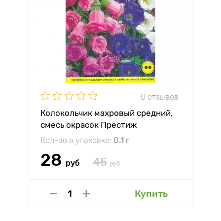
0 отзывов
Колокольчик махровый средний,
смесь окрасок Престиж
Кол-во в упаковке:
0.1 г
28
45
руб
руб
Купить