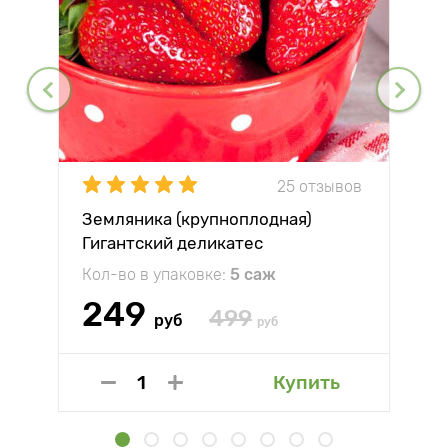
25 отзывов
Земляника (крупноплодная)
Гигантский деликатес
Кол-во в упаковке:
5 саж
249
499
руб
руб
Купить