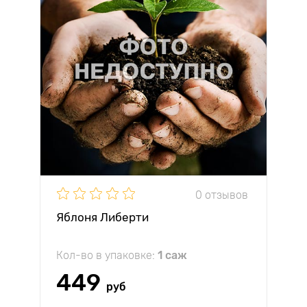
0 отзывов
Яблоня Либерти
Кол-во в упаковке:
1 саж
449
руб