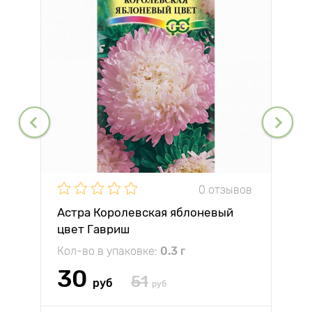
0 отзывов
Астра Королевская яблоневый
цвет Гавриш
Кол-во в упаковке:
0.3 г
30
51
руб
руб