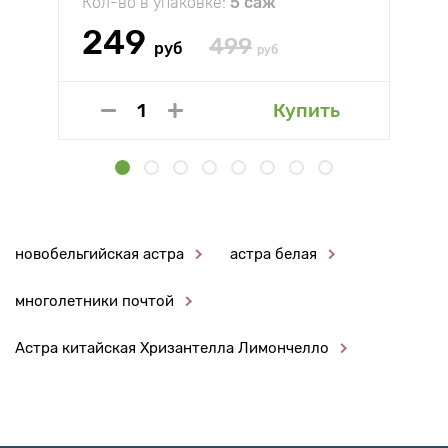
Кол-во в упаковке:
5 саж
249
499
руб
руб
Купить
новобельгийская астра
астра белая
многолетники почтой
Астра китайская Хризантелла Лимончелло