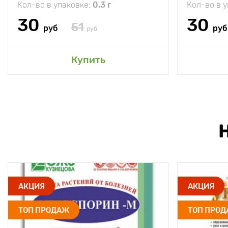
Кол-во в упаковке:
0.3 г
Кол-во в 
30
30
51
руб
руб
руб
Купить
АКЦИЯ
АКЦИЯ
ТОП ПРОДАЖ
ТОП ПРО