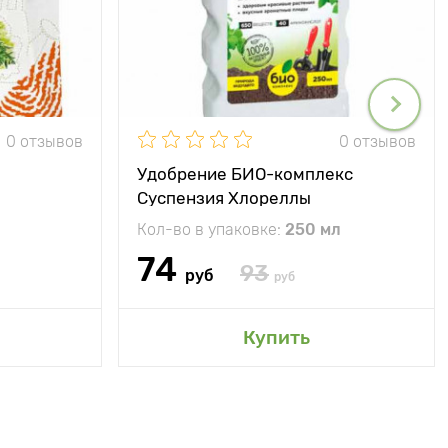
0 отзывов
0 отзывов
Удобрение БИО-комплекс
Суспензия Хлореллы
Кол-во в упаковке:
250 мл
74
93
руб
руб
Купить