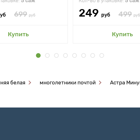
упаковке:
5 саж
Кол-во в упаковке:
5 саж
249
699
499
уб
руб
руб
руб
Купить
Купить
няя белая
многолетники почтой
Астра Мину