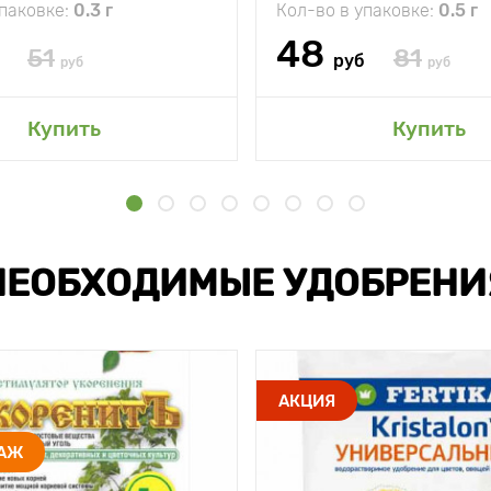
упаковке:
0.3 г
Кол-во в упаковке:
0.5 г
48
51
81
руб
руб
руб
Купить
Купить
НЕОБХОДИМЫЕ УДОБРЕНИ
АКЦИЯ
ДАЖ