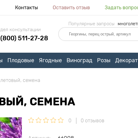
я
Контакты
Оставить отзыв
Задать вопро
Популярные запросы
многолет
дел консультации
 (800) 511-27-28
ы
Плодовые
Ягодные
Виноград
Розы
Декорат
олетовый, семена
ВЫЙ, СЕМЕНА
0
0 отзывов