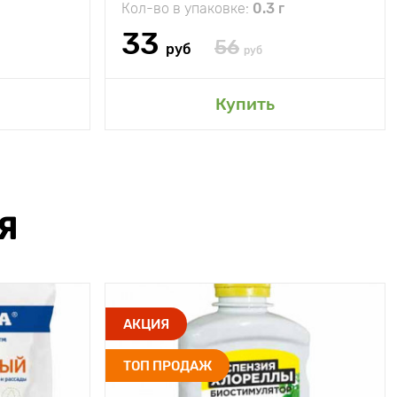
Кол-во в упаковке:
0.3 г
33
56
руб
руб
Купить
Я
АКЦИЯ
ТОП ПРОДАЖ