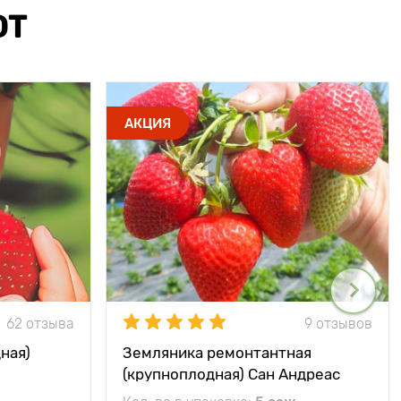
ЮТ
АКЦИЯ
62 отзыва
9 отзывов
ная)
Земляника ремонтантная
(крупноплодная) Сан Андреас