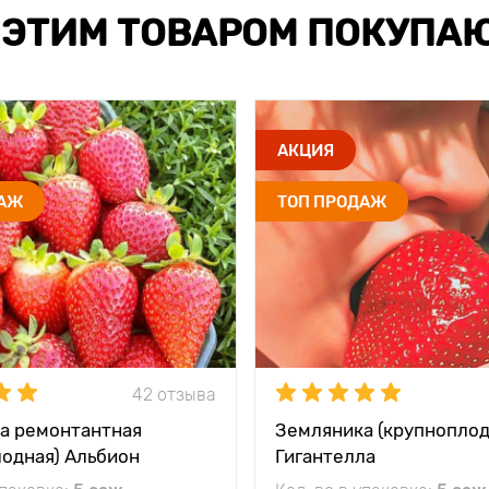
 ЭТИМ ТОВАРОМ ПОКУПА
АКЦИЯ
ДАЖ
ТОП ПРОДАЖ
42 отзыва
а ремонтантная
Земляника (крупноплод
лодная) Альбион
Гигантелла