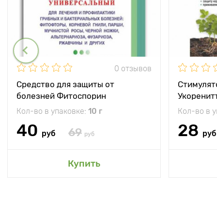
0 отзывов
Средство для защиты от
Стимулят
болезней Фитоспорин
Укоренит
Кол-во в упаковке:
10 г
Кол-во в 
40
28
69
руб
руб
руб
Купить