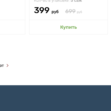
Кол-во в упаковке:
5 саж
399
699
руб
руб
Купить
эт