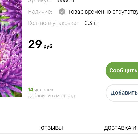
Артикул:
66008
Наличие:
Товар временно отсутств
Кол-во в упаковке:
0,3 г.
29
руб
Сообщить 
14
человек
Добавить 
добавили в мой сад
ОТЗЫВЫ
ДОСТАВКА И