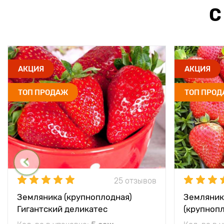
С
АКЦИЯ
АКЦИЯ
ТОП ПРОДАЖ
ТОП ПРО
25 отзывов
Земляника (крупноплодная)
Земляник
Гигантский деликатес
(крупноп