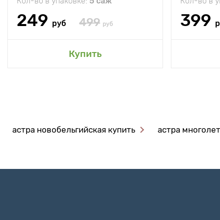
Кол-во в упаковке:
5 саж
Кол-во в 
249
399
499
руб
р
руб
Купить
астра новобельгийская купить
астра многолет