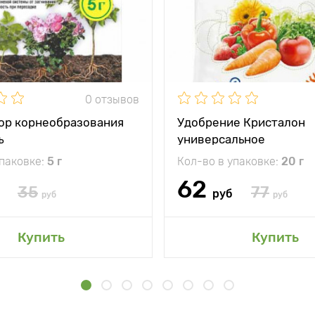
0 отзывов
ор корнеобразования
Удобрение Кристалон
ъ
универсальное
упаковке:
5 г
Кол-во в упаковке:
20 г
62
35
77
руб
руб
руб
Купить
Купить