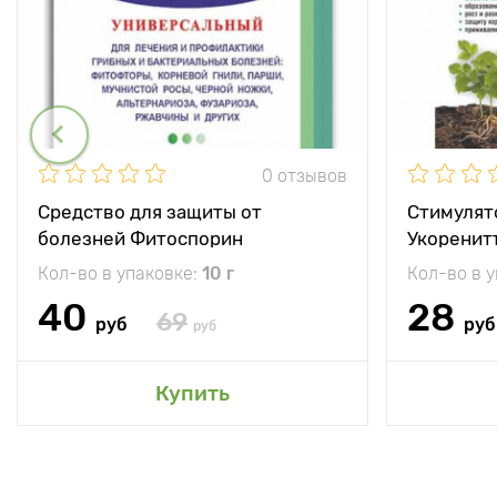
0 отзывов
Средство для защиты от
Стимулят
болезней Фитоспорин
Укоренит
Кол-во в упаковке:
10 г
Кол-во в 
40
28
69
руб
руб
руб
Купить