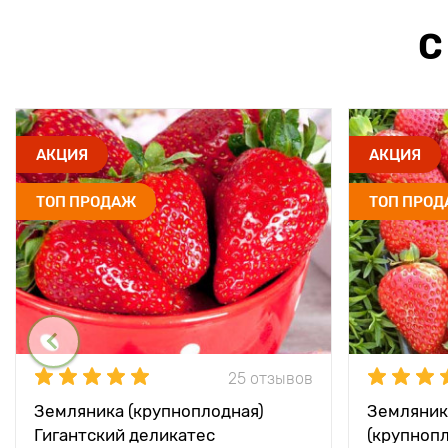
С
АКЦИЯ
АКЦИЯ
ТОП ПРОДАЖ
ТОП ПРО
25 отзывов
Земляника (крупноплодная)
Земляник
Гигантский деликатес
(крупноп