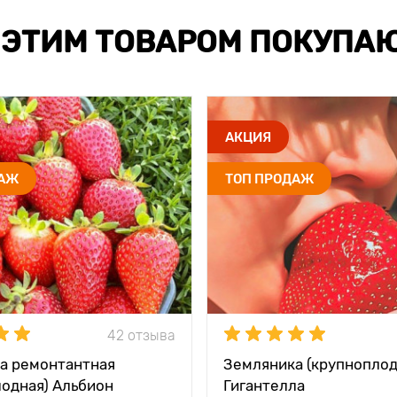
 ЭТИМ ТОВАРОМ ПОКУПА
АКЦИЯ
ДАЖ
ТОП ПРОДАЖ
42 отзыва
а ремонтантная
Земляника (крупноплод
лодная) Альбион
Гигантелла