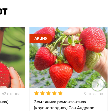
ЮТ
АКЦИЯ
62 отзыва
9 отзывов
ная)
Земляника ремонтантная
(крупноплодная) Сан Андреас