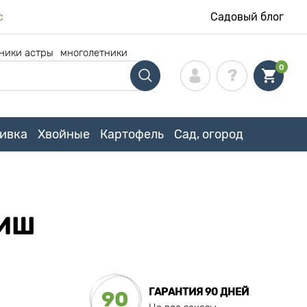
с
Садовый блог
ники астры
многолетники
0
ивка
Хвойные
Картофель
Сад, огород
РИШ
ГАРАНТИЯ 90 ДНЕЙ
90