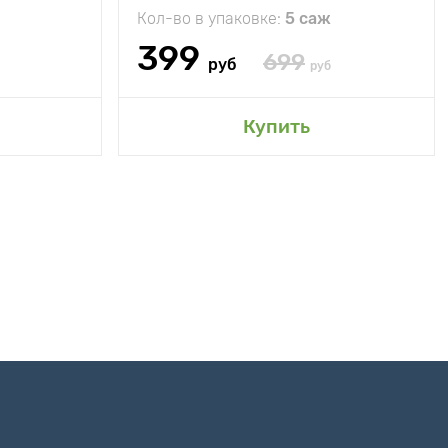
Кол-во в упаковке:
5 саж
399
699
руб
руб
Купить