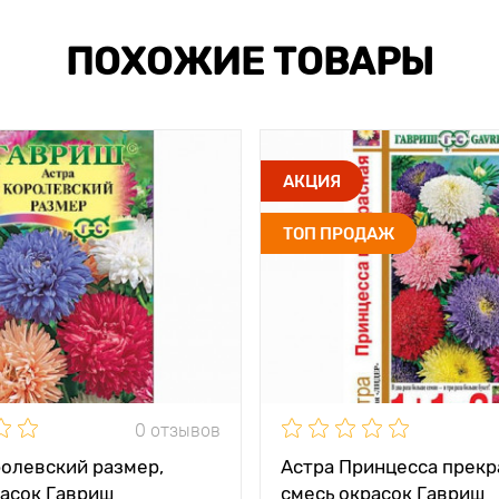
ПОХОЖИЕ ТОВАРЫ
АКЦИЯ
ТОП ПРОДАЖ
0 отзывов
ролевский размер,
Астра Принцесса прекр
расок Гавриш
смесь окрасок Гавриш