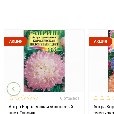
АКЦИЯ
АКЦИЯ
0 отзывов
Астра Королевская яблоневый
Астра Ко
цвет Гавриш
смесь ок