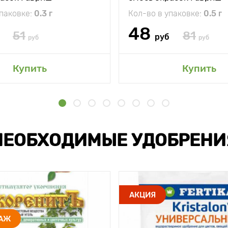
упаковке:
0.3 г
Кол-во в упаковке:
0.5 г
48
51
81
руб
руб
руб
Купить
Купить
НЕОБХОДИМЫЕ УДОБРЕНИ
АКЦИЯ
ДАЖ