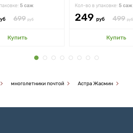
упаковке:
5 саж
Кол-во в упаковке:
5 саж
249
699
499
уб
руб
руб
руб
Купить
Купить
многолетники почтой
Астра Жасмин