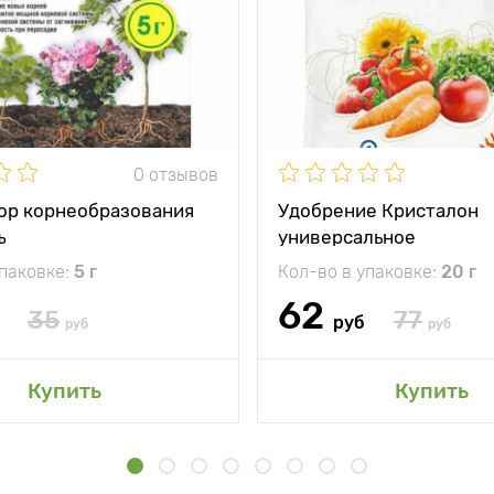
0 отзывов
ор корнеобразования
Удобрение Кристалон
ъ
универсальное
упаковке:
5 г
Кол-во в упаковке:
20 г
62
35
77
руб
руб
руб
Купить
Купить