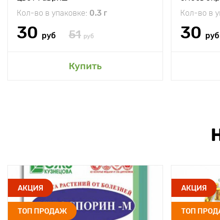
Кол-во в упаковке:
0.3 г
Кол-во в 
30
30
51
руб
руб
руб
Купить
АКЦИЯ
АКЦИЯ
ТОП ПРОДАЖ
ТОП ПРО