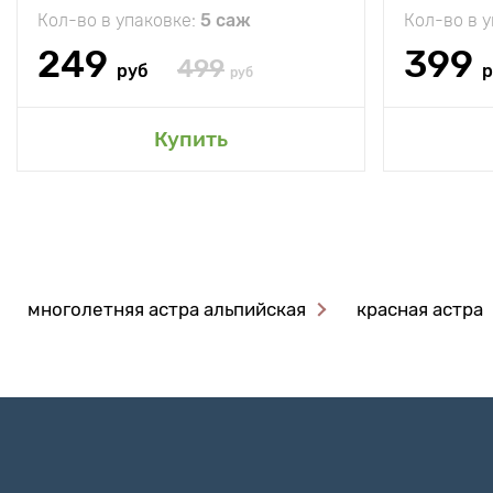
Кол-во в упаковке:
5 саж
Кол-во в 
249
399
499
руб
р
руб
Купить
многолетняя астра альпийская
красная астра