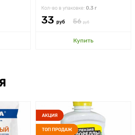
Кол-во в упаковке:
0.3 г
33
56
руб
руб
Купить
Я
АКЦИЯ
ТОП ПРОДАЖ