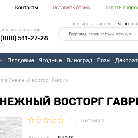
я
Контакты
Оставить отзыв
Задать вопро
Популярные запросы
многолет
дел консультации
 (800) 511-27-28
ы
Плодовые
Ягодные
Виноград
Розы
Декорат
лла Снежный восторг Гавриш
СНЕЖНЫЙ ВОСТОРГ ГАВ
0
0 отзывов