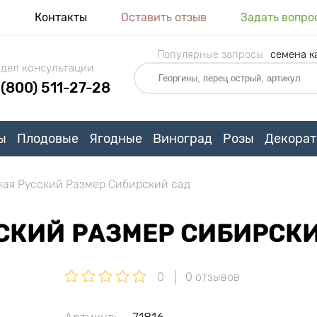
я
Контакты
Оставить отзыв
Задать вопро
Популярные запросы
семена к
дел консультации
 (800) 511-27-28
ы
Плодовые
Ягодные
Виноград
Розы
Декорат
ная Русский Размер Сибирский сад
СКИЙ РАЗМЕР СИБИРСК
0
0 отзывов