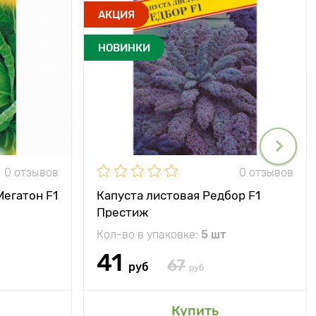
АКЦИЯ
НОВИНКИ
0 отзывов
0 отзывов
Мегатон F1
Капуста листовая Редбор F1
Престиж
Кол-во в упаковке:
5 шт
41
67
руб
руб
Купить