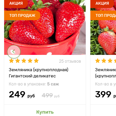
АКЦИЯ
АКЦИЯ
ТОП ПРОДАЖ
ТОП ПРО
25 отзывов
Земляника (крупноплодная)
Земляник
Гигантский деликатес
(крупноп
Кол-во в упаковке:
5 саж
Кол-во в 
249
399
499
руб
р
руб
Купить