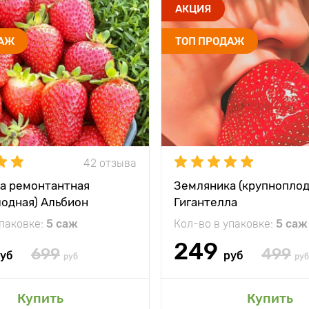
АКЦИЯ
ДАЖ
ТОП ПРОДАЖ
42 отзыва
а ремонтантная
Земляника (крупноплод
лодная) Альбион
Гигантелла
упаковке:
5 саж
Кол-во в упаковке:
5 саж
249
699
499
уб
руб
руб
руб
Купить
Купить