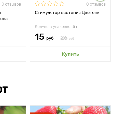
0 отзывов
0 отзывов
т
Стимулятор цветения Цветень
Нова
Кол-во в упаковке:
5 г
15
26
руб
руб
Купить
ЮТ