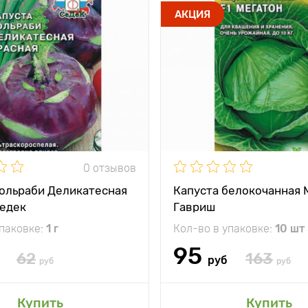
АКЦИЯ
0 отзывов
кольраби Деликатесная
Капуста белокочанная 
Седек
Гавриш
упаковке:
1 г
Кол-во в упаковке:
10 шт
95
62
163
руб
руб
руб
Купить
Купить