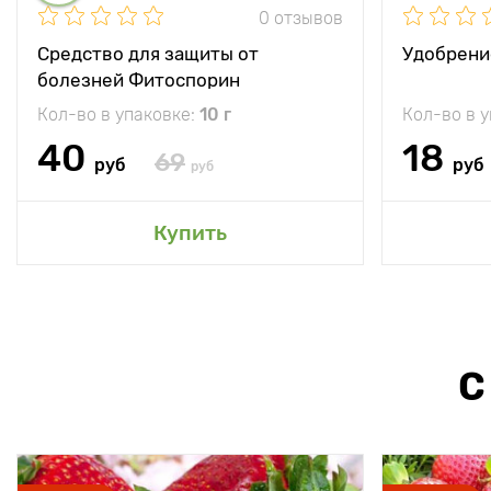
0 отзывов
Средство для защиты от
Удобрени
болезней Фитоспорин
Кол-во в упаковке:
10 г
Кол-во в 
40
18
69
руб
руб
руб
Купить
С