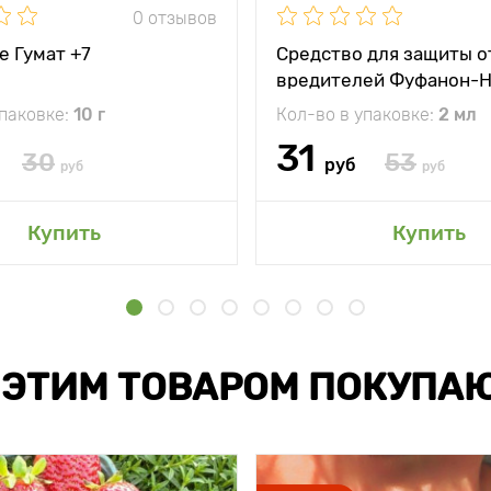
0 отзывов
е Гумат +7
Средство для защиты о
вредителей Фуфанон-
упаковке:
10 г
Кол-во в упаковке:
2 мл
31
30
53
руб
руб
руб
Купить
Купить
 ЭТИМ ТОВАРОМ ПОКУПА