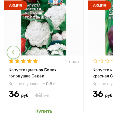
АКЦИЯ
АКЦИЯ
1 отзыв
Капуста цветная Белая
Капуста 
головушка Седек
красная 
Кол-во в упаковке:
0.5 г
Кол-во в 
36
36
62
руб
руб
руб
Купить