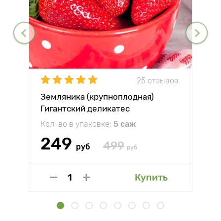
25 отзывов
Земляника (крупноплодная)
Гигантский деликатес
Кол-во в упаковке:
5 саж
249
499
руб
руб
Купить