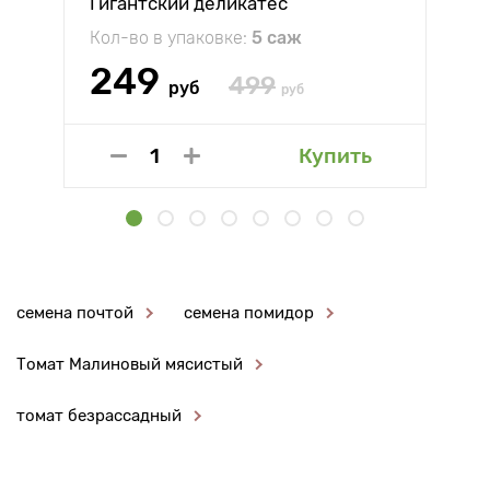
Гигантский деликатес
Кол-во в упаковке:
5 саж
249
499
руб
руб
Купить
семена почтой
семена помидор
Томат Малиновый мясистый
томат безрассадный