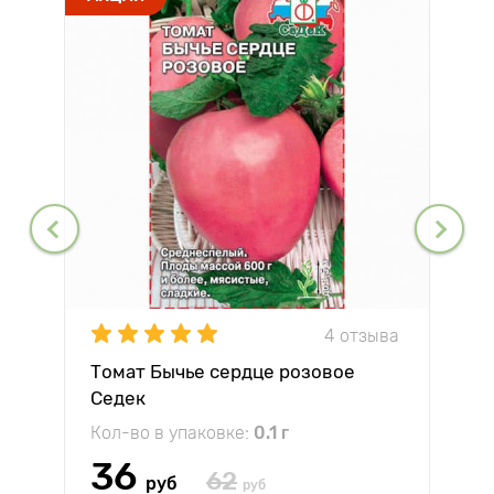
4 отзыва
Томат Бычье сердце розовое
Седек
Кол-во в упаковке:
0.1 г
36
62
руб
руб