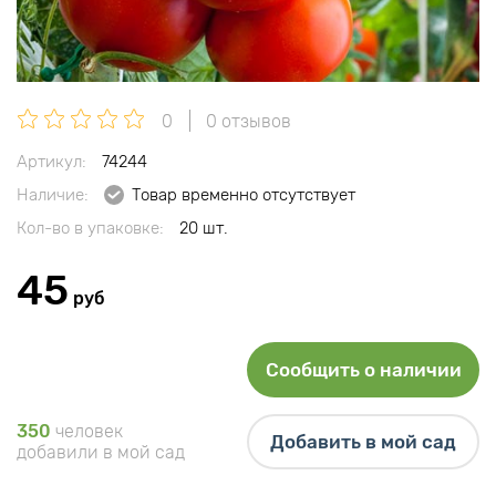
0
0 отзывов
Артикул:
74244
Наличие:
Товар временно отсутствует
Кол-во в упаковке:
20 шт.
45
руб
Сообщить о наличии
350
человек
Добавить в мой сад
добавили в мой сад