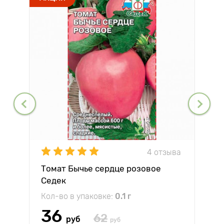
4 отзыва
Томат Бычье сердце розовое
Седек
Кол-во в упаковке:
0.1 г
36
62
руб
руб