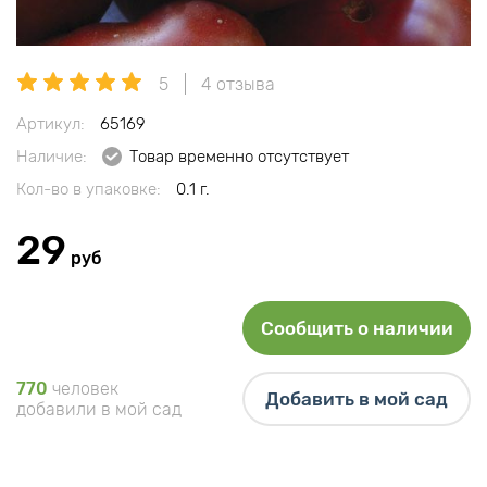
5
4 отзыва
Артикул:
65169
Наличие:
Товар временно отсутствует
Кол-во в упаковке:
0.1 г.
29
руб
Сообщить о наличии
770
человек
Добавить в мой сад
добавили в мой сад