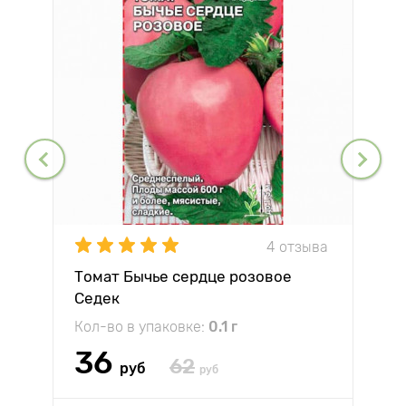
4 отзыва
Томат Бычье сердце розовое
Седек
Кол-во в упаковке:
0.1 г
36
62
руб
руб