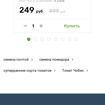
Кол-во в упаковке:
5 саж
249
499
руб
руб
Купить
семена почтой
семена помидора
суперранние сорта томатов
Томат Чибис