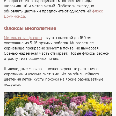
В садах обычно выращивают многолетние виды –
шиловидный и метельчатый. Любители ежегодно
обновлять цветники предпочитают однолетний
флокс
Друммонда
.
Флоксы многолетние
Метельчатые флоксы
– кусты высотой до 150 см,
состоящие из 5-15 прямых побегов. Многолетнее
корневище прекрасно зимует в почве, не вымерзая.
Осенью надземная часть отмирает. Новые флоксы весной
отрастут из подземных почек.
Шиловидные флоксы – почвопокровные растения с
короткими и узкими листьями. Из-за обильнейшего
цветения летом кусты похожи на яркие разноцветные
подушки.