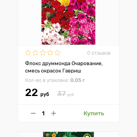
0 отзывов
Флокс друммонда Очарование,
смесь окрасок Гавриш
Кол-во в упаковке:
0.05 г
22
37
руб
руб
Купить