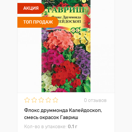
АКЦИЯ
ТОП ПРОДАЖ
0 отзывов
Флокс друммонда Калейдоскоп,
смесь окрасок Гавриш
Кол-во в упаковке:
0.1 г