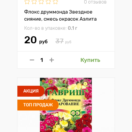
0 отзывов
Флокс друммонда Звездное
сияние, смесь окрасок Аэлита
Кол-во в упаковке:
0.1 г
20
37
руб
руб
Купить
АКЦИЯ
ТОП ПРОДАЖ