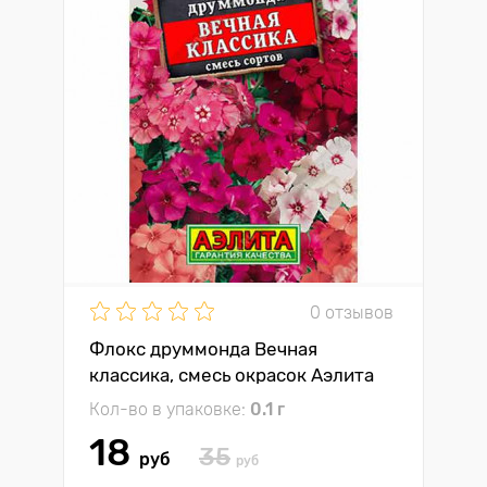
0 отзывов
Флокс друммонда Вечная
классика, смесь окрасок Аэлита
Кол-во в упаковке:
0.1 г
18
35
руб
руб