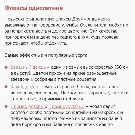
Флоксы однолетние
Невысокие однолетние флоксы Друммонда часто
высаживают на городские клумбы. Озеленители любят их
за неприхотливость и долгое цветение. Эти качества
пригодятся и на даче «выходного дня», куда хозяева
приезжают, чтобы отдохнуть.
Самые эффектные и популярные сорта:
Звездный дождь
– один из самых высокорослых (50 см
в высоту). Цветки похожи на яркие разноцветные
звездочки, собраны в плотные соцветия.
Калейдоскоп
– смесь окрасок (белая, желтая, алая,
лососевая, сиреневая). Цветки очень крупные, кустики
компактные, с прямыми стеблями.
Промис розовый
,
Промис лиловый
– новая серия
сортов с особо плотными соцветиями из махровых и
полумахровых цветов. Можно выращивать на даче в
виде бордюра и на балконе в подвесных кашпо.