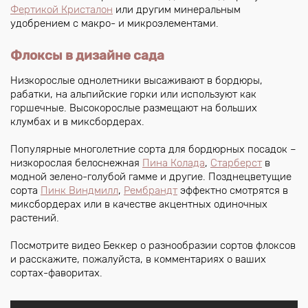
Фертикой Кристалон
или другим минеральным
удобрением с макро- и микроэлементами.
Флоксы в дизайне сада
Низкорослые однолетники высаживают в бордюры,
рабатки, на альпийские горки или используют как
горшечные. Высокорослые размещают на больших
клумбах и в миксбордерах.
Популярные многолетние сорта для бордюрных посадок –
низкорослая белоснежная
Пина Колада
,
Старберст
в
модной зелено-голубой гамме и другие. Позднецветущие
сорта
Пинк Виндмилл
,
Рембрандт
эффектно смотрятся в
миксбордерах или в качестве акцентных одиночных
растений.
Посмотрите видео Беккер о разнообразии сортов флоксов
и расскажите, пожалуйста, в комментариях о ваших
сортах-фаворитах.