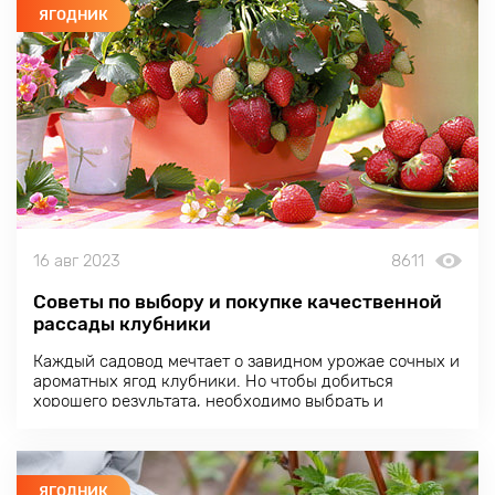
ЯГОДНИК
16 авг 2023
8611
Советы по выбору и покупке качественной
рассады клубники
Каждый садовод мечтает о завидном урожае сочных и
ароматных ягод клубники. Но чтобы добиться
хорошего результата, необходимо выбрать и
приобрести качественную рассаду. Несколько
советов обеспечат вашей клубничной грядке
здоровый старт.
ЯГОДНИК