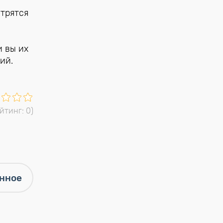
трятся
и вы их
ий.
ейтинг:
0
)