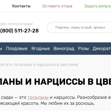
я
Контакты
Оставить отзыв
Задать вопро
дел консультации
 (800) 511-27-28
ы
Плодовые
Ягодные
Виноград
Розы
Декорат
очетать тюльпаны и нарциссы в цветнике
ПАНЫ И НАРЦИССЫ В ЦВ
 садах — это
тюльпаны
и нарциссы. Разнообразие в
рясающей красоты. Мы любим их за роскошь,