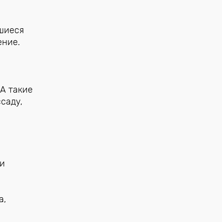
вшиеся
ение.
 А такие
саду,
 и
а,