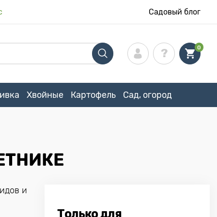
с
Садовый блог
0
ивка
Хвойные
Картофель
Сад, огород
ЕТНИКЕ
идов и
Только для