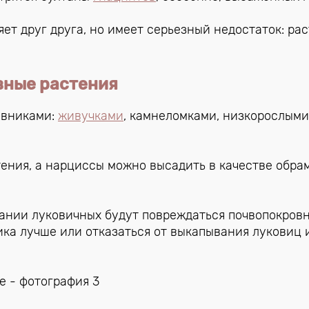
ет друг друга, но имеет серьезный недостаток: ра
вные растения
овниками:
живучками
, камнеломками, низкорослыми
ения, а нарциссы можно высадить в качестве обра
ывании луковичных будут повреждаться почвопокров
ика лучше или отказаться от выкапывания луковиц 