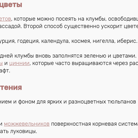
 цветы
етов
, которые можно посеять на клумбы, освободи
ассадой. Второй способ существенно ускорит цвет
ция, годеция, календула, космея, нигелла, иберис.
 дней клумбы вновь заполнятся зеленью и цветами.
ы
и
циннии
, которые часто выращиваются через рас
афт.
стения
ием и фоном для ярких и разноцветных тюльпанов
 и
можжевельников
поверхностная корневая систем
ать луковицы.