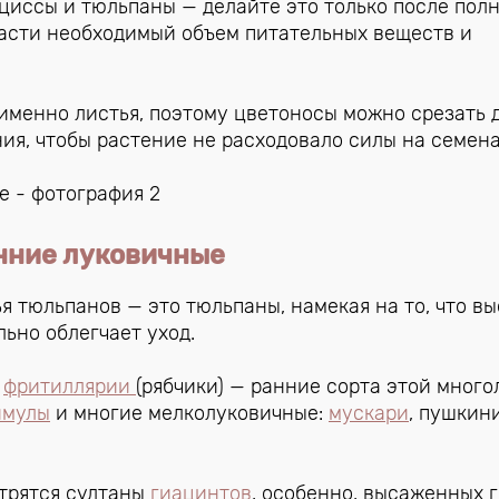
циссы и тюльпаны — делайте это только после пол
пасти необходимый объем питательных веществ и
менно листья, поэтому цветоносы можно срезать 
ия, чтобы растение не расходовало силы на семена
нние луковичные
 тюльпанов — это тюльпаны, намекая на то, что вы
ьно облегчает уход.
т
фритиллярии
(рябчики) — ранние сорта этой мног
имулы
и многие мелколуковичные:
мускари
, пушкин
трятся султаны
гиацинтов
, особенно, высаженных г