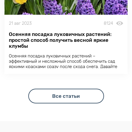
21 авг 2023
8124
Осенняя посадка луковичных растений:
простой способ получить весной яркие
клумбы
Осенняя посадка луковичных растений –
эффективный и несложный способ обеспечить сад
яркими красками сразу после схода снега. Давайте
разберемся, как создать весеннее шоу с помощью
осенней посадки тюльпанов, гиацинтов, нарциссов и
других луковичных.
Все статьи