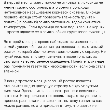
В первый месяц газету можно не открывать, луковица не
меняет своего состояния, в это время происходит
интенсивное наращивание корневой системы. В конце
первого месяца стоит проверить влажность грунта и
полить (не обильно) землю отстоянной водой комнатной
температуры. Если луковица сильно поднялась на корнях
– просто вдавите ее в землю, обжав грунт возле луковицы.
Во второй месяц в горшке наблюдаются изменения с
самой луковицей – из ее центра появляется толстенький
росток, который обычно имеет светло-желтую окраску. Не
пугайтесь, листья станут зелеными после того, как их
выставят на естественное освещение. Полейте грунт еще
раз, поменяйте газету при необходимости, если она стала
влажной.
В конце третьего месяца зеленый росток лопается,
становится видно цветущую стрелку между упругими
листьями. Здесь таится опасность раннего окончания
выгонки. Нетерпеливые цветоводы стараются ускорить
процесс расцветания и закончить выгонку гиацинта как
можно раньше, но это приведет к тому, что цветок не