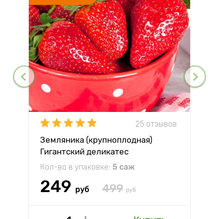
25 отзывов
Земляника (крупноплодная)
Гигантский деликатес
Кол-во в упаковке:
5 саж
249
499
руб
руб