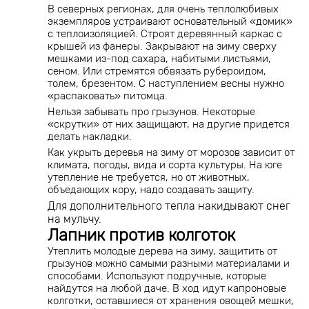
В северных регионах, для очень теплолюбивых
экземпляров устраивают основательный «домик»
с теплоизоляцией. Строят деревянный каркас с
крышей из фанеры. Закрывают на зиму сверху
мешками из-под сахара, набитыми листьями,
сеном. Или стремятся обвязать рубероидом,
толем, брезентом. С наступлением весны нужно
«распаковать» питомца.
Нельзя забывать про грызунов. Некоторые
«скрутки» от них защищают, на другие придется
делать накладки.
Как укрыть деревья на зиму от морозов зависит от
климата, погоды, вида и сорта культуры. На юге
утепление не требуется, но от животных,
объедающих кору, надо создавать защиту.
Для дополнительного тепла накидывают снег
на мульчу.
Лапник против колготок
Утеплить молодые дерева на зиму, защитить от
грызунов можно самыми разными материалами и
способами. Используют подручные, которые
найдутся на любой даче. В ход идут капроновые
колготки, оставшиеся от хранения овощей мешки,