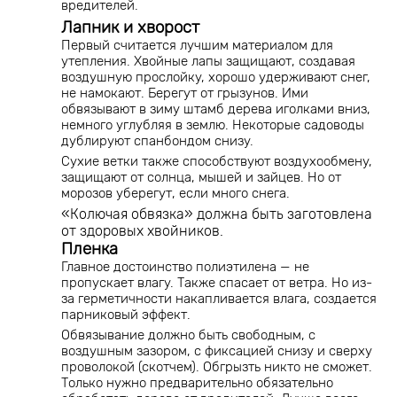
вредителей.
Лапник и хворост
Первый считается лучшим материалом для
утепления. Хвойные лапы защищают, создавая
воздушную прослойку, хорошо удерживают снег,
не намокают. Берегут от грызунов. Ими
обвязывают в зиму штамб дерева иголками вниз,
немного углубляя в землю. Некоторые садоводы
дублируют спанбондом снизу.
Сухие ветки также способствуют воздухообмену,
защищают от солнца, мышей и зайцев. Но от
морозов уберегут, если много снега.
«Колючая обвязка» должна быть заготовлена
от здоровых хвойников.
Пленка
Главное достоинство полиэтилена — не
пропускает влагу. Также спасает от ветра. Но из-
за герметичности накапливается влага, создается
парниковый эффект.
Обвязывание должно быть свободным, с
воздушным зазором, с фиксацией снизу и сверху
проволокой (скотчем). Обгрызть никто не сможет.
Только нужно предварительно обязательно