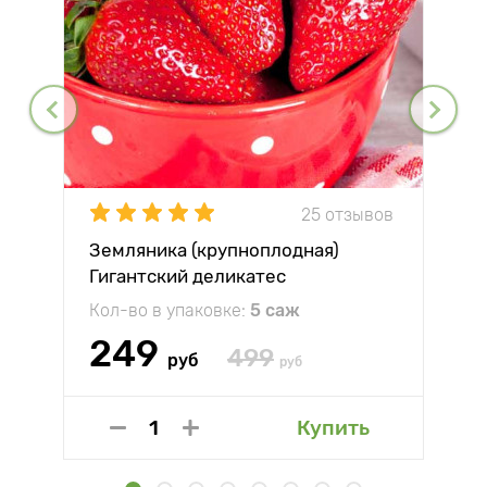
25 отзывов
Земляника (крупноплодная)
Гигантский деликатес
Кол-во в упаковке:
5 саж
249
499
руб
руб
Купить