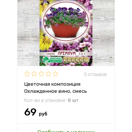
0 отзывов
Цветочная композиция
Охлажденное вино, смесь
окрасок
Кол-во в упаковке:
8 шт
69
руб