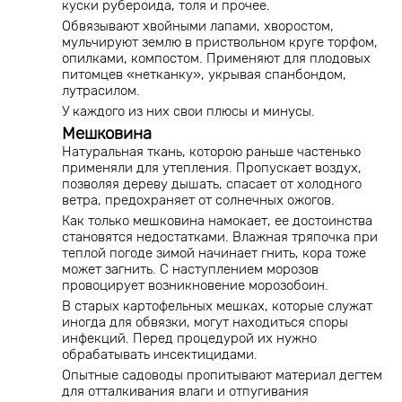
куски рубероида, толя и прочее.
Обвязывают хвойными лапами, хворостом,
мульчируют землю в приствольном круге торфом,
опилками, компостом. Применяют для плодовых
питомцев «нетканку», укрывая спанбондом,
лутрасилом.
У каждого из них свои плюсы и минусы.
Мешковина
Натуральная ткань, которою раньше частенько
применяли для утепления. Пропускает воздух,
позволяя дереву дышать, спасает от холодного
ветра, предохраняет от солнечных ожогов.
Как только мешковина намокает, ее достоинства
становятся недостатками. Влажная тряпочка при
теплой погоде зимой начинает гнить, кора тоже
может загнить. С наступлением морозов
провоцирует возникновение морозобоин.
В старых картофельных мешках, которые служат
иногда для обвязки, могут находиться споры
инфекций. Перед процедурой их нужно
обрабатывать инсектицидами.
Опытные садоводы пропитывают материал дегтем
для отталкивания влаги и отпугивания