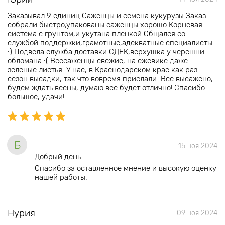
Заказывал 9 единиц.Саженцы и семена кукурузы.Заказ
собрали быстро,упакованы саженцы хорошо.Корневая
система с грунтом,и укутана плёнкой.Общался со
службой поддержки,грамотные,адекватные специалисты
:) Подвела служба доставки СДЕК,верхушка у черешни
обломана :( Всесаженцы свежие, на ежевике даже
зелёные листья. У нас, в Краснодарском крае как раз
сезон высадки, так что вовремя прислали. Всё высажено,
будем ждать весны, думаю всё будет отлично! Спасибо
большое, удачи!
Б
15 ноя 2024
Добрый день.
Спасибо за оставленное мнение и высокую оценку
нашей работы.
Нурия
09 ноя 2024