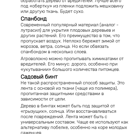
обработать дерево от вредителей. Лучше всего
под «обертку» из пленки подложить мешковину
или другую ткань. Будет сухо.
Спанбонд
Современный популярный материал (аналог -
лутрасил) для укрытия плодовых деревьев и
других растений. Его преимущество в том, что
пропускает воздух. Неплохо бережет зимой от
морозов, ветра, солнца. Но если обвязать
спанбондом в несколько слоев.
Агроволокно можно пропитывать химикатами от
вредителей. Его минус: дорого, особенно при
«укутывании» большого количества питомцев.
Садовый бинт
Не такой распространенный способ защиты. Это
лента с основой из ткани (чаще из полимера),
пропитанная защитными средствами в
зависимости от цели.
Дерево в бинтах может быть под защитой от
«грызущих», солнца. Или восстанавливаться
после повреждений. Лента может быть с
универсальным составом. Чаще ее используют как
альтернативу побелке, особенно на коре молодых
саженцев.