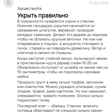
Б
11 ноя 2024
Здравствуйте.
Укрыть правильно
В сохранности нуждаются корни и стволик.
Осенняя процедура укрытия начинается со
связывания шпагатом, веревкой, проводом
молодых саженцев. Делают это вдвоем до морозов,
чтобы не обломать хрупкие веточки. Не кое-как
«перевязала и пошла», а аккуратно стягивают в
пучок, стараясь не повредить древесину. Ветер и
снегопад в связке не страшны.
Когда наступит стойкий минус, мульчируют землю
в приствольном круге дерева слоем 10-20 см.
Обязательно отступают от штамба не менее чем на
10 сантиметров, чтобы не подопрела корневая
шейка.
Прикрыть грунт в зиму лучше торфом, лапником
или компостом. Можно укрывать опилками, сухим
опадом, травой, даже картоном. Но они намокают,
слеживаются: чревато гниением. Опилки сильно
подкисляют почву.
Последний этап — обвязка. Стволик зеленого
питомца обертывают не слишком сильно каким-