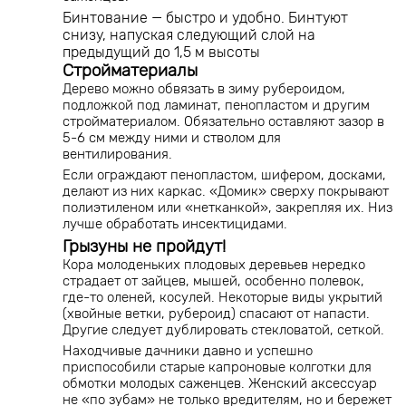
Бинтование — быстро и удобно. Бинтуют
снизу, напуская следующий слой на
предыдущий до 1,5 м высоты
Стройматериалы
Дерево можно обвязать в зиму рубероидом,
подложкой под ламинат, пенопластом и другим
стройматериалом. Обязательно оставляют зазор в
5-6 см между ними и стволом для
вентилирования.
Если ограждают пенопластом, шифером, досками,
делают из них каркас. «Домик» сверху покрывают
полиэтиленом или «нетканкой», закрепляя их. Низ
лучше обработать инсектицидами.
Грызуны не пройдут!
Кора молоденьких плодовых деревьев нередко
страдает от зайцев, мышей, особенно полевок,
где-то оленей, косулей. Некоторые виды укрытий
(хвойные ветки, рубероид) спасают от напасти.
Другие следует дублировать стекловатой, сеткой.
Находчивые дачники давно и успешно
приспособили старые капроновые колготки для
обмотки молодых саженцев. Женский аксессуар
не «по зубам» не только вредителям, но и бережет