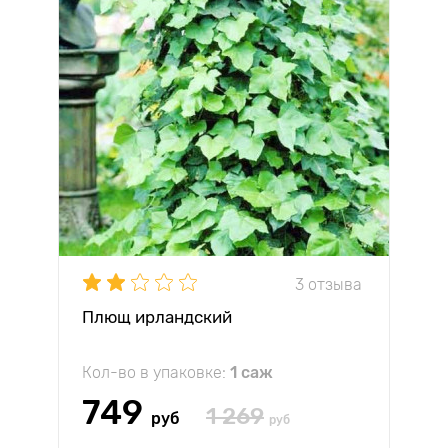
3 отзыва
Плющ ирландский
Кол-во в упаковке:
1 саж
749
1 269
руб
руб