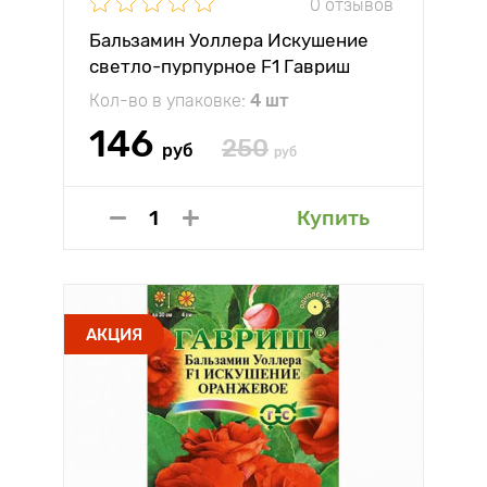
0 отзывов
Бальзамин Уоллера Искушение
светло-пурпурное F1 Гавриш
Кол-во в упаковке:
4 шт
146
250
руб
руб
Купить
АКЦИЯ