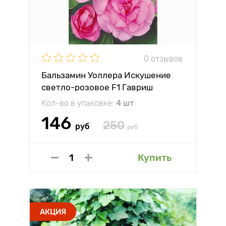
0 отзывов
Бальзамин Уоллера Искушение
светло-розовое F1 Гавриш
Кол-во в упаковке:
4 шт
146
250
руб
руб
Купить
АКЦИЯ