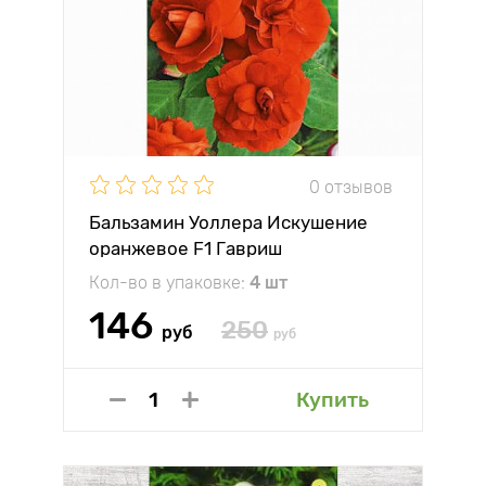
0 отзывов
Бальзамин Уоллера Искушение
оранжевое F1 Гавриш
Кол-во в упаковке:
4 шт
146
250
руб
руб
Купить