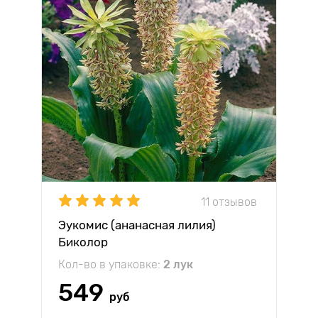
11 отзывов
Эукомис (ананасная лилия)
Биколор
Кол-во в упаковке:
2 лук
549
руб