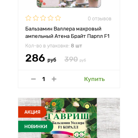
0 отзывов
Бальзамин Валлера махровый
ампельный Атена Брайт Парпл F1
Биотехника
Кол-во в упаковке:
8 шт
286
390
руб
руб
Купить
АКЦИЯ
НОВИНКИ