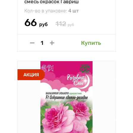
смесь окрасок Гавриш
Кол-во в упаковке:
4 шт
66
112
руб
руб
Купить
АКЦИЯ