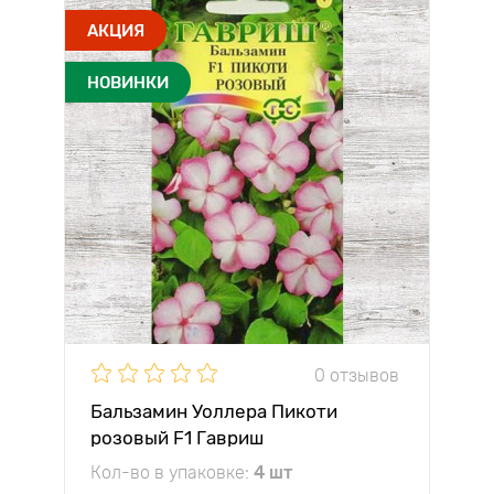
АКЦИЯ
НОВИНКИ
0 отзывов
Бальзамин Уоллера Пикоти
розовый F1 Гавриш
Кол-во в упаковке:
4 шт