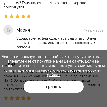
упаковку? Буду надеяться, что растения хорошо
приживутся
Б
Мария
19 июн 2022
Здравствуйте. Благодарим за ваш отзыв. Очень
рады, что вы остались довольны выполненным
заказом.
Беккер использует cookie-файлы, чтобы улучшить ваше
впечатление от покупок на нашем сайте. Если вы
Юлия
16 июн 2022
продолжите пользоваться нашими услугами, мы будем
считать, что вы согласны
с использованием cookie-
Заказывала 2 упаковки по 10 луковицы. Посадила все
файлов
дома, в ящики 26 мая. Взошли все, но не одновременно.
На 16.06 часть выросла до 10-12 см, часть-пупырка
выглядывает из земли. Посмотрим как будет цветение, а
принять
по всхожести 5+