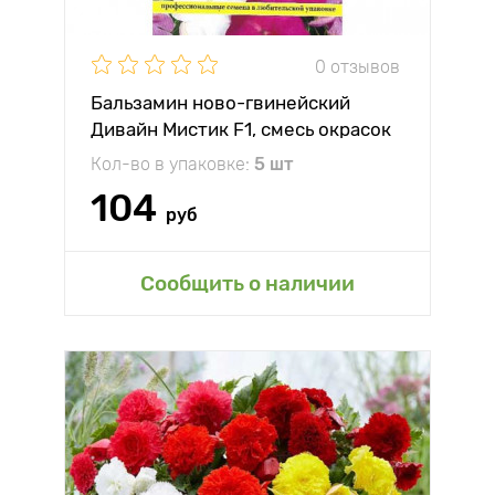
0 отзывов
Бальзамин ново-гвинейский
Дивайн Мистик F1, смесь окрасок
Престиж
Кол-во в упаковке:
5 шт
104
руб
Сообщить о наличии