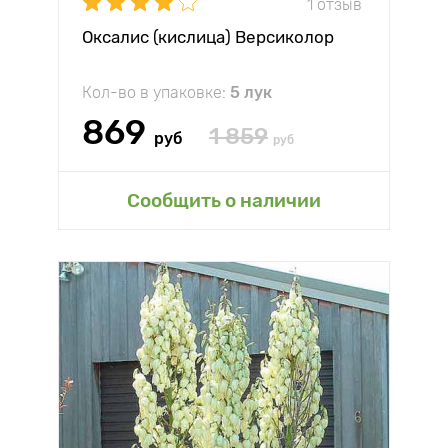
1 отзыв
Оксалис (кислица) Версиколор
Кол-во в упаковке:
5 лук
869
1 859
руб
руб
Сообщить о наличии