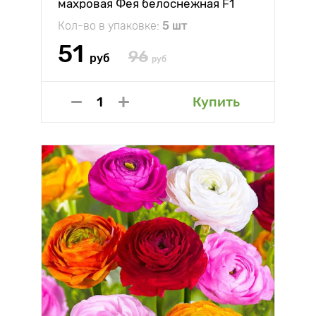
махровая Фея белоснежная F1
Аэлита
Кол-во в упаковке:
5 шт
51
96
руб
руб
Купить