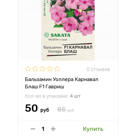
0 отзывов
Бальзамин Уоллера Карнавал
Блаш F1 Гавриш
Кол-во в упаковке:
4 шт
50
85
руб
руб
Купить