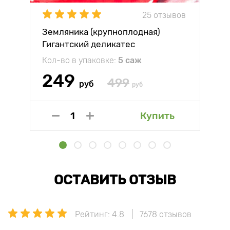
25 отзывов
Земляника (крупноплодная)
Гигантский деликатес
Кол-во в упаковке:
5 саж
249
499
руб
руб
Купить
ОСТАВИТЬ ОТЗЫВ
Рейтинг: 4.8
7678 отзывов