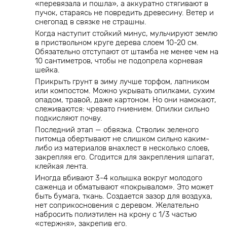
«перевязала и пошла», а аккуратно стягивают в
пучок, стараясь не повредить древесину. Ветер и
снегопад в связке не страшны.
Когда наступит стойкий минус, мульчируют землю
в приствольном круге дерева слоем 10-20 см.
Обязательно отступают от штамба не менее чем на
10 сантиметров, чтобы не подопрела корневая
шейка.
Прикрыть грунт в зиму лучше торфом, лапником
или компостом. Можно укрывать опилками, сухим
опадом, травой, даже картоном. Но они намокают,
слеживаются: чревато гниением. Опилки сильно
подкисляют почву.
Последний этап — обвязка. Стволик зеленого
питомца обертывают не слишком сильно каким-
либо из материалов внахлест в несколько слоев,
закрепляя его. Сгодится для закрепления шпагат,
клейкая лента.
Иногда вбивают 3-4 колышка вокруг молодого
саженца и обматывают «покрывалом». Это может
быть бумага, ткань. Создается зазор для воздуха,
нет соприкосновения с деревом. Желательно
набросить полиэтилен на крону с 1/3 частью
«стержня», закрепив его.