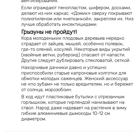
вентилирования.
Если ограждают пенопластом, шифером, досками,
делают из них каркас. «Домик» сверху покрывают
полиэтиленом или «нетканкой», закрепляя их. Низ
лучше обработать инсектицидами.
Грызуны не пройдут!
Кора молоденьких плодовых деревьев нередко
страдает от зайцев, мышей, особенно полевок,
где-то оленей, косулей. Некоторые виды укрытий
(хвойные ветки, рубероид) спасают от напасти.
Другие следует дублировать стекловатой, сеткой.
Находчивые дачники давно и успешно
приспособили старые капроновые колготки для
обмотки молодых саженцев. Женский аксессуар
не «по зубам» не только вредителям, но и бережет
от солнца, морозобоин.
В ход идут пластиковые бутылки с отрезанным
горлышком, которые гирляндой нанизывают на
ствол. Народ даже надевает на растения в зиму
гибкие алюминиевые дымоходы 10-12 см
диаметром.