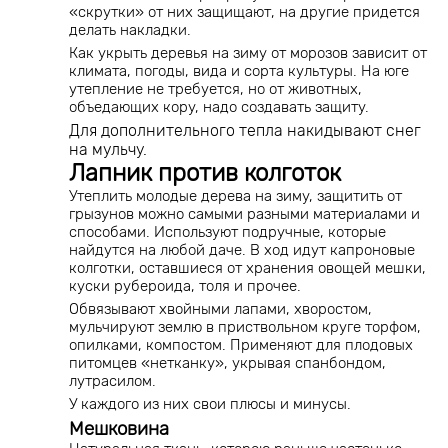
«скрутки» от них защищают, на другие придется
делать накладки.
Как укрыть деревья на зиму от морозов зависит от
климата, погоды, вида и сорта культуры. На юге
утепление не требуется, но от животных,
объедающих кору, надо создавать защиту.
Для дополнительного тепла накидывают снег
на мульчу.
Лапник против колготок
Утеплить молодые дерева на зиму, защитить от
грызунов можно самыми разными материалами и
способами. Используют подручные, которые
найдутся на любой даче. В ход идут капроновые
колготки, оставшиеся от хранения овощей мешки,
куски рубероида, толя и прочее.
Обвязывают хвойными лапами, хворостом,
мульчируют землю в приствольном круге торфом,
опилками, компостом. Применяют для плодовых
питомцев «нетканку», укрывая спанбондом,
лутрасилом.
У каждого из них свои плюсы и минусы.
Мешковина