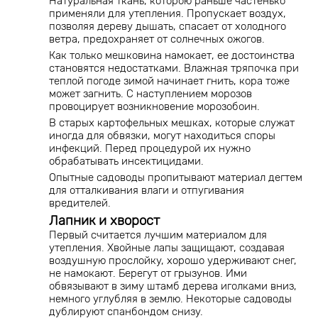
Натуральная ткань, которою раньше частенько
применяли для утепления. Пропускает воздух,
позволяя дереву дышать, спасает от холодного
ветра, предохраняет от солнечных ожогов.
Как только мешковина намокает, ее достоинства
становятся недостатками. Влажная тряпочка при
теплой погоде зимой начинает гнить, кора тоже
может загнить. С наступлением морозов
провоцирует возникновение морозобоин.
В старых картофельных мешках, которые служат
иногда для обвязки, могут находиться споры
инфекций. Перед процедурой их нужно
обрабатывать инсектицидами.
Опытные садоводы пропитывают материал дегтем
для отталкивания влаги и отпугивания
вредителей.
Лапник и хворост
Первый считается лучшим материалом для
утепления. Хвойные лапы защищают, создавая
воздушную прослойку, хорошо удерживают снег,
не намокают. Берегут от грызунов. Ими
обвязывают в зиму штамб дерева иголками вниз,
немного углубляя в землю. Некоторые садоводы
дублируют спанбондом снизу.