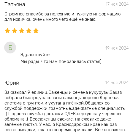
Татьяна
17 ноя 2024
Огромное спасибо за полезную и нужную информацию
для новичка, очень много чего ещё не знаю.
Б
19 ноя 2024
Здравствуйте.
Мы рады. что Вам понравилась статья)
Юрий
14 ноя 2024
Заказывал 9 единиц.Саженцы и семена кукурузы.Заказ
собрали быстро,упакованы саженцы хорошо.Корневая
система с грунтом,и укутана плёнкой.Общался со
службой поддержки,грамотные,адекватные специалисты
:) Подвела служба доставки СДЕК,верхушка у черешни
обломана :( Всесаженцы свежие, на ежевике даже
зелёные листья. У нас, в Краснодарском крае как раз
сезон высадки, так что вовремя прислали. Всё высажено,