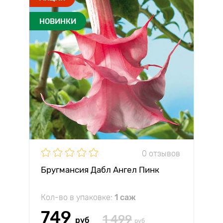
НОВИНКИ
0 отзывов
Бругмансия Дабл Ангел Пинк
Кол-во в упаковке:
1 саж
749
1 499
руб
руб