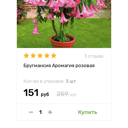
3 отзыва
Бругмансия Аромагия розовая
Кол-во в упаковке:
3 шт
151
259
руб
руб
Купить