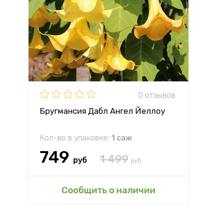
0 отзывов
Бругмансия Дабл Ангел Йеллоу
Кол-во в упаковке:
1 саж
749
1 499
руб
руб
Сообщить о наличии