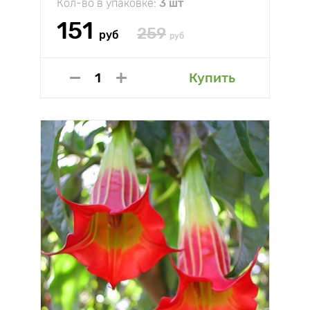
Кол-во в упаковке:
3 шт
151
259
руб
руб
Купить