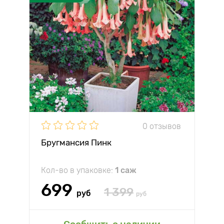
0 отзывов
Бругмансия Пинк
Кол-во в упаковке:
1 саж
699
1 399
руб
руб