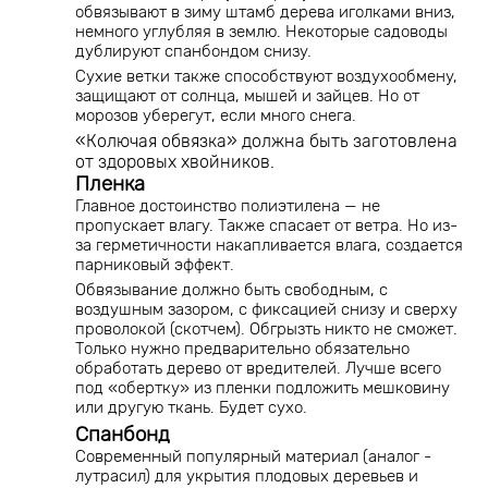
обвязывают в зиму штамб дерева иголками вниз,
немного углубляя в землю. Некоторые садоводы
дублируют спанбондом снизу.
Сухие ветки также способствуют воздухообмену,
защищают от солнца, мышей и зайцев. Но от
морозов уберегут, если много снега.
«Колючая обвязка» должна быть заготовлена
от здоровых хвойников.
Пленка
Главное достоинство полиэтилена — не
пропускает влагу. Также спасает от ветра. Но из-
за герметичности накапливается влага, создается
парниковый эффект.
Обвязывание должно быть свободным, с
воздушным зазором, с фиксацией снизу и сверху
проволокой (скотчем). Обгрызть никто не сможет.
Только нужно предварительно обязательно
обработать дерево от вредителей. Лучше всего
под «обертку» из пленки подложить мешковину
или другую ткань. Будет сухо.
Спанбонд
Современный популярный материал (аналог -
лутрасил) для укрытия плодовых деревьев и