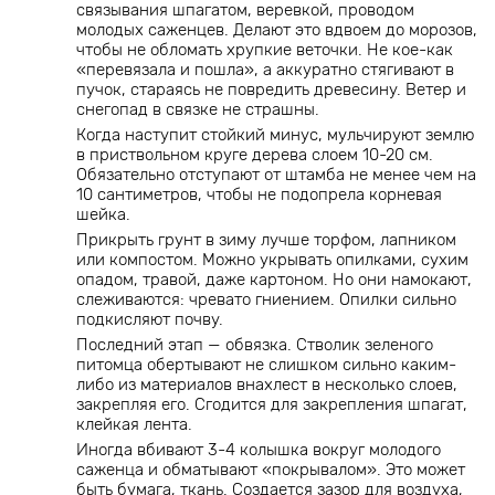
связывания шпагатом, веревкой, проводом
молодых саженцев. Делают это вдвоем до морозов,
чтобы не обломать хрупкие веточки. Не кое-как
«перевязала и пошла», а аккуратно стягивают в
пучок, стараясь не повредить древесину. Ветер и
снегопад в связке не страшны.
Когда наступит стойкий минус, мульчируют землю
в приствольном круге дерева слоем 10-20 см.
Обязательно отступают от штамба не менее чем на
10 сантиметров, чтобы не подопрела корневая
шейка.
Прикрыть грунт в зиму лучше торфом, лапником
или компостом. Можно укрывать опилками, сухим
опадом, травой, даже картоном. Но они намокают,
слеживаются: чревато гниением. Опилки сильно
подкисляют почву.
Последний этап — обвязка. Стволик зеленого
питомца обертывают не слишком сильно каким-
либо из материалов внахлест в несколько слоев,
закрепляя его. Сгодится для закрепления шпагат,
клейкая лента.
Иногда вбивают 3-4 колышка вокруг молодого
саженца и обматывают «покрывалом». Это может
быть бумага, ткань. Создается зазор для воздуха,