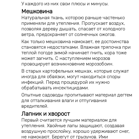
У каждого из них свои плюсы и минусы.
Мешковина
Натуральная ткань, которою раньше частенько
применяли для утепления. Пропускает воздух,
позволяя дереву дышать, спасает от холодного
ветра, предохраняет от солнечных ожогов.
Как только мешковина намокает, ее достоинства
становятся недостатками. Влажная тряпочка при
теплой погоде зимой начинает гнить, кора тоже
может загнить. С наступлением морозов
провоцирует возникновение морозобоин.
В старых картофельных мешках, которые служат
иногда для обвязки, могут находиться споры
инфекций. Перед процедурой их нужно
обрабатывать инсектицидами.
Опытные садоводы пропитывают материал дегтем
для отталкивания влаги и отпугивания
вредителей.
Лапник и хворост
Первый считается лучшим материалом для
утепления. Хвойные лапы защищают, создавая
воздушную прослойку, хорошо удерживают снег,
не намокают. Берегут от грызунов. Ими