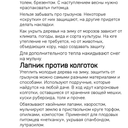
толем, брезентом. С наступлением весны нужно
«распаковать» питомца.
Нельзя забывать про грызунов. Некоторые
«скрутки» от них защищают, на другие придется
делать накладки.
Как укрыть деревья на зиму от морозов зависит от
климата, погоды, вида и сорта культуры. На юге
утепление не требуется, но от животных,
объедающих кору, надо создавать защиту.
Для дополнительного тепла накидывают снег
на мульчу.
Лапник против колготок
Утеплить молодые дерева на зиму, защитить от
грызунов можно самыми разными материалами и
способами. Используют подручные, которые
найдутся на любой даче. В ход идут капроновые
колготки, оставшиеся от хранения овощей мешки,
куски рубероида, толя и прочее.
Обвязывают хвойными лапами, хворостом,
мульчируют землю в приствольном круге торфом,
опилками, компостом. Применяют для плодовых
питомцев «нетканку», укрывая спанбондом,
лутрасилом.