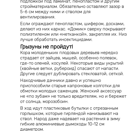
подложкой под ламинат, пенопластом и другим
стройматериалом. Обязательно оставляют зазор в
5-6 см между ними и стволом для
вентилирования.
Если ограждают пенопластом, шифером, досками,
делают из них каркас. «Домик» сверху покрывают
полиэтиленом или «нетканкой», закрепляя их. Низ
лучше обработать инсектицидами.
Грызуны не пройдут!
Кора молоденьких плодовых деревьев нередко
страдает от зайцев, мышей, особенно полевок,
где-то оленей, косулей. Некоторые виды укрытий
(хвойные ветки, рубероид) спасают от напасти.
Другие следует дублировать стекловатой, сеткой.
Находчивые дачники давно и успешно
приспособили старые капроновые колготки для
обмотки молодых саженцев. Женский аксессуар
не «по зубам» не только вредителям, но и бережет
от солнца, морозобоин.
В ход идут пластиковые бутылки с отрезанным
горлышком, которые гирляндой нанизывают на
ствол. Народ даже надевает на растения в зиму
гибкие алюминиевые дымоходы 10-12 см
диаметром.