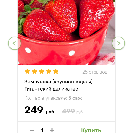
25 отзывов
Земляника (крупноплодная)
Гигантский деликатес
Кол-во в упаковке:
5 саж
249
499
руб
руб
Купить