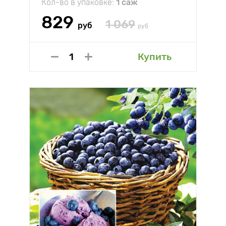
Кол-во в упаковке:
1 саж
829
1 069
руб
руб
Купить