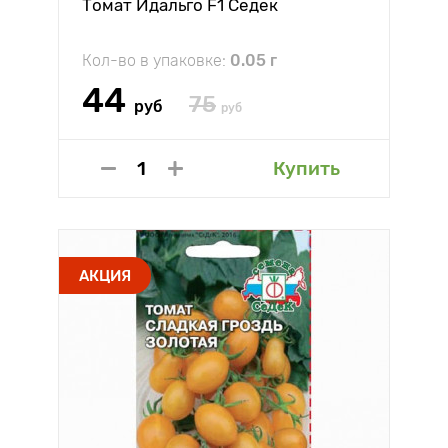
Томат Идальго F1 Седек
Кол-во в упаковке:
0.05 г
44
75
руб
руб
Купить
АКЦИЯ