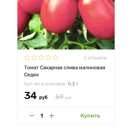
0 отзывов
Томат Сахарная слива малиновая
Седек
Кол-во в упаковке:
0.2 г
34
59
руб
руб
Купить