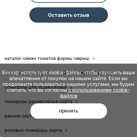
Оставить отзыв
каталог семян томатов фирмы гавриш
Беккер использует cookie-файлы, чтобы улучшить ваше
красный помидор
семена томатов партнер
впечатление от покупок на нашем сайте. Если вы
продолжите пользоваться нашими услугами, мы будем
помидоры для подмосковья
считать, что вы согласны
с использованием cookie-
файлов
помидоры раннеспелые сорта
принять
ранние сорта томатов для Урала
розовые помидоры сорта