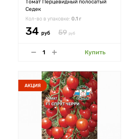
Томат Перцевидный полосатый
Седек
Кол-во в упаковке:
0.1 г
34
59
руб
руб
Купить
АКЦИЯ