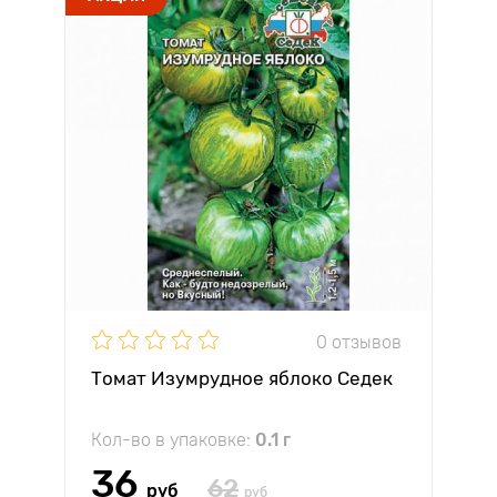
0 отзывов
Томат Изумрудное яблоко Седек
Кол-во в упаковке:
0.1 г
36
62
руб
руб