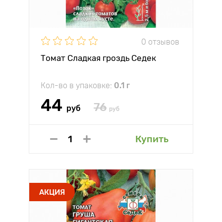
0 отзывов
Томат Сладкая гроздь Седек
Кол-во в упаковке:
0.1 г
44
76
руб
руб
Купить
АКЦИЯ