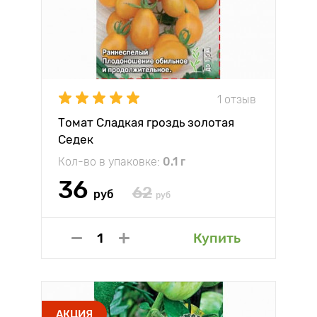
1 отзыв
Томат Сладкая гроздь золотая
Седек
Кол-во в упаковке:
0.1 г
36
62
руб
руб
Купить
АКЦИЯ