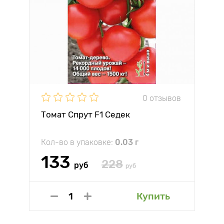
0 отзывов
Томат Спрут F1 Седек
Кол-во в упаковке:
0.03 г
133
228
руб
руб
Купить