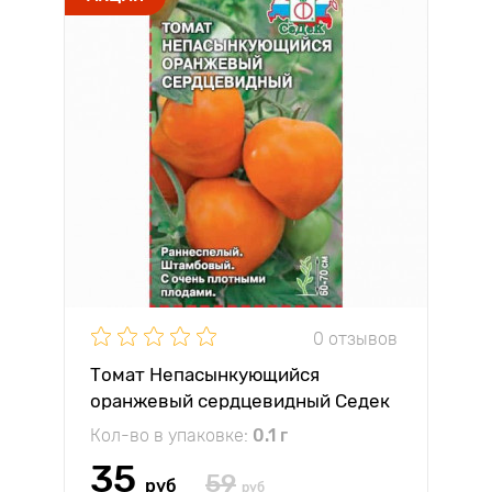
0 отзывов
Томат Непасынкующийся
оранжевый сердцевидный Седек
Кол-во в упаковке:
0.1 г
35
59
руб
руб