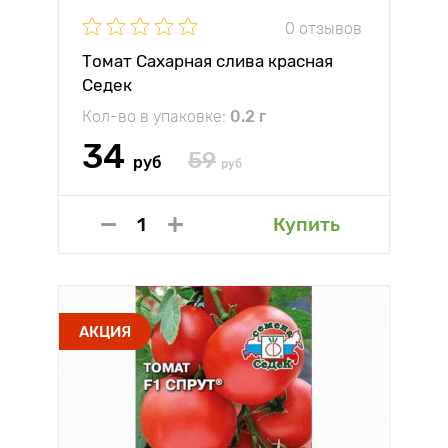
0 отзывов
Томат Сахарная слива красная
Седек
Кол-во в упаковке:
0.2 г
34
59
руб
руб
Купить
АКЦИЯ