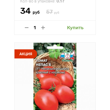
Кол-во в упаковке:
0.1 г
34
57
руб
руб
Купить
АКЦИЯ