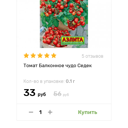
5 отзывов
Томат Балконное чудо Седек
Кол-во в упаковке:
0.1 г
33
56
руб
руб
Купить