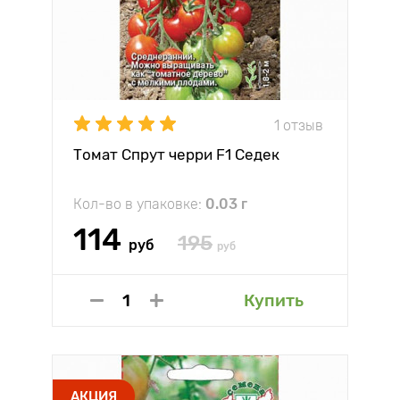
1 отзыв
Томат Спрут черри F1 Седек
Кол-во в упаковке:
0.03 г
114
195
руб
руб
Купить
АКЦИЯ