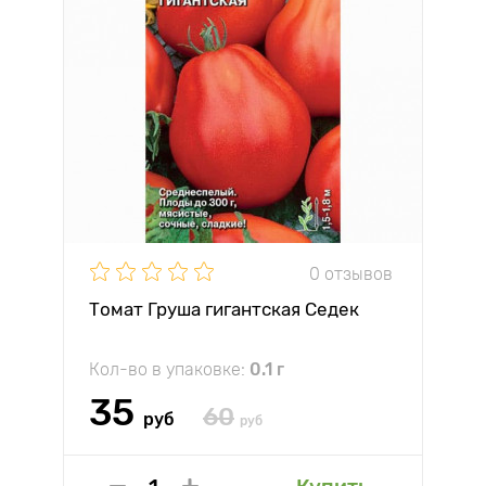
0 отзывов
Томат Груша гигантская Седек
Кол-во в упаковке:
0.1 г
35
60
руб
руб