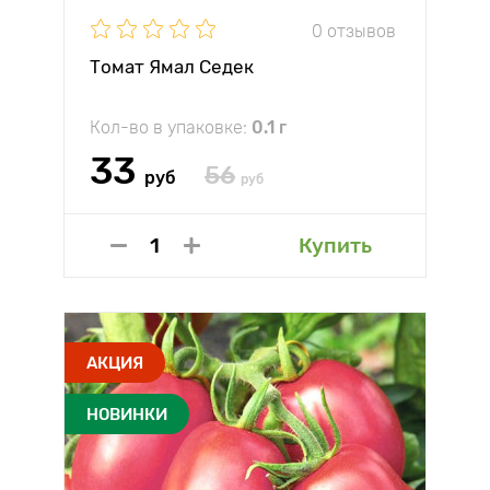
0 отзывов
Томат Ямал Седек
Кол-во в упаковке:
0.1 г
33
56
руб
руб
Купить
АКЦИЯ
НОВИНКИ