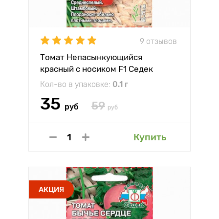
9 отзывов
Томат Непасынкующийся
красный с носиком F1 Седек
Кол-во в упаковке:
0.1 г
35
59
руб
руб
Купить
АКЦИЯ