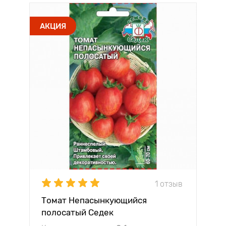
АКЦИЯ
1 отзыв
Томат Непасынкующийся
полосатый Седек