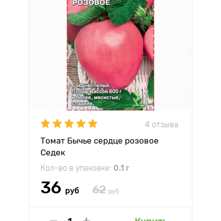
4 отзыва
Томат Бычье сердце розовое
Седек
Кол-во в упаковке:
0.1 г
36
62
руб
руб