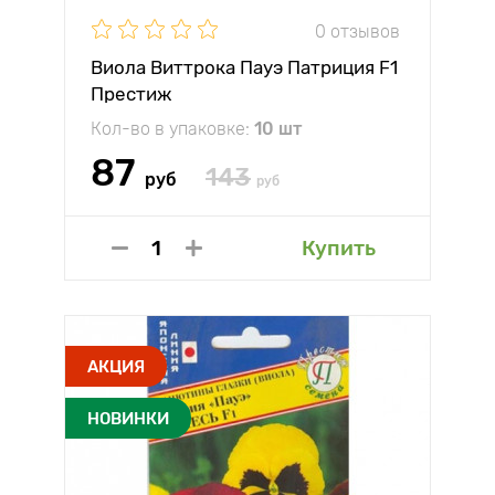
0 отзывов
Виола Виттрока Пауэ Патриция F1
Престиж
Кол-во в упаковке:
10 шт
87
143
руб
руб
Купить
АКЦИЯ
НОВИНКИ