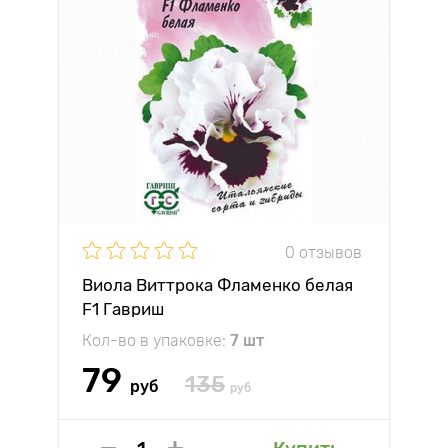
0 отзывов
Виола Виттрока Фламенко белая
F1 Гавриш
Кол-во в упаковке:
7 шт
79
135
руб
руб