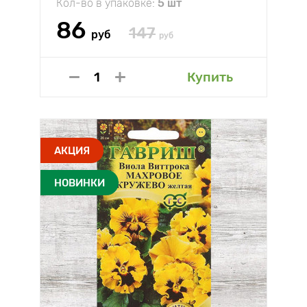
Кол-во в упаковке:
5 шт
86
147
руб
руб
Купить
АКЦИЯ
НОВИНКИ