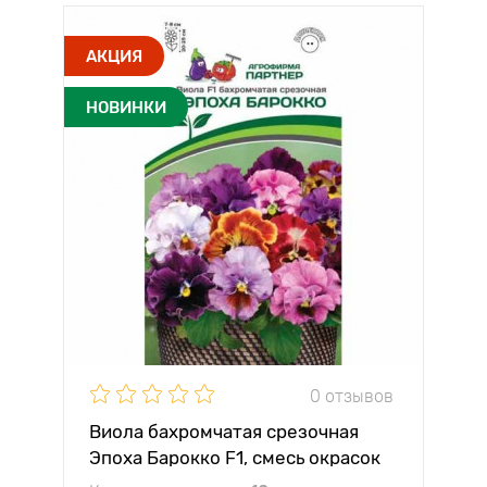
АКЦИЯ
НОВИНКИ
0 отзывов
Виола бахромчатая срезочная
Эпоха Барокко F1, смесь окрасок
Партнер