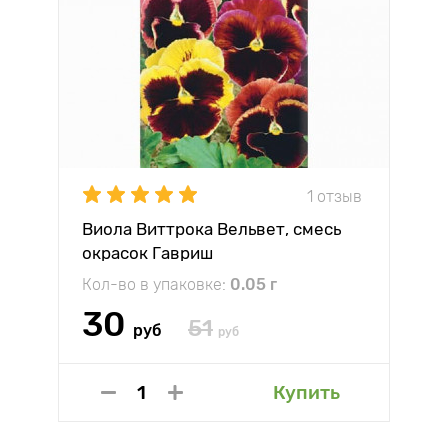
1 отзыв
Виола Виттрока Вельвет, смесь
окрасок Гавриш
Кол-во в упаковке:
0.05 г
30
51
руб
руб
Купить