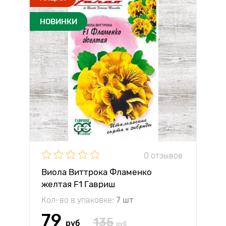
НОВИНКИ
0 отзывов
Виола Виттрока Фламенко
желтая F1 Гавриш
Кол-во в упаковке:
7 шт
79
135
руб
руб