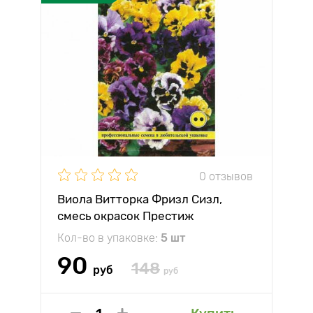
0 отзывов
Виола Витторка Фризл Сизл,
смесь окрасок Престиж
Кол-во в упаковке:
5 шт
90
148
руб
руб