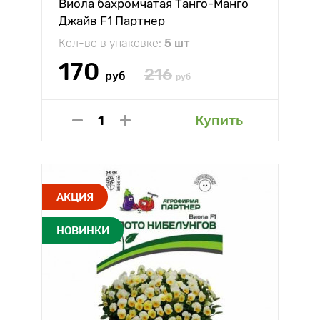
Виола бахромчатая Танго-Манго
Джайв F1 Партнер
Кол-во в упаковке:
5 шт
170
216
руб
руб
Купить
АКЦИЯ
НОВИНКИ