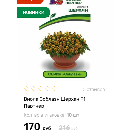
НОВИНКИ
0 отзывов
Виола Соблазн Шерхан F1
Партнер
Кол-во в упаковке:
10 шт
170
216
руб
руб