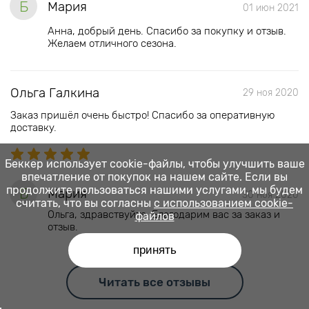
Б
Мария
01 июн 2021
Анна, добрый день. Спасибо за покупку и отзыв.
Желаем отличного сезона.
Ольга Галкина
29 ноя 2020
Заказ пришёл очень быстро! Спасибо за оперативную
доставку.
Беккер использует cookie-файлы, чтобы улучшить ваше
впечатление от покупок на нашем сайте. Если вы
продолжите пользоваться нашими услугами, мы будем
Б
Мария
30 ноя 2020
считать, что вы согласны
с использованием cookie-
Ольга, здравствуйте. Благодарим вас за заказ и
файлов
отзыв.
принять
Читать все отзывы