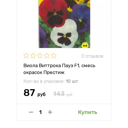
0 отзывов
Виола Виттрока Пауэ F1, смесь
окрасок Престиж
Кол-во в упаковке:
10 шт
87
143
руб
руб
Купить