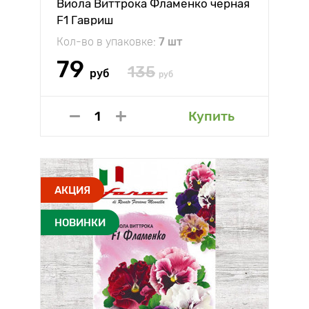
Виола Виттрока Фламенко черная
F1 Гавриш
Кол-во в упаковке:
7 шт
79
135
руб
руб
Купить
АКЦИЯ
НОВИНКИ