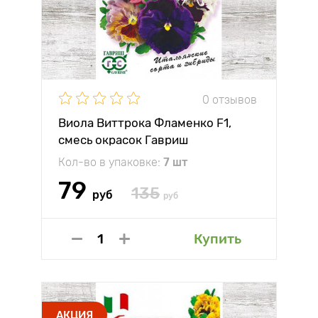
0 отзывов
Виола Виттрока Фламенко F1,
смесь окрасок Гавриш
Кол-во в упаковке:
7 шт
79
135
руб
руб
Купить
АКЦИЯ