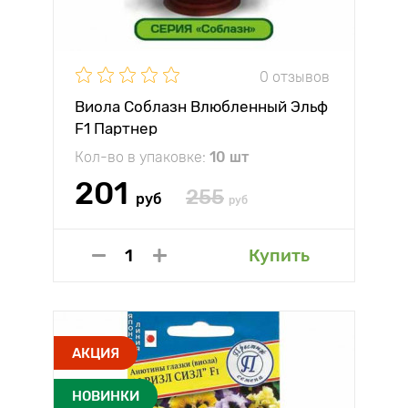
0 отзывов
Виола Соблазн Влюбленный Эльф
F1 Партнер
Кол-во в упаковке:
10 шт
201
255
руб
руб
Купить
АКЦИЯ
НОВИНКИ