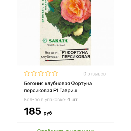
0 отзывов
Бегония клубневая Фортуна
персиковая F1 Гавриш
Кол-во в упаковке:
4 шт
185
руб