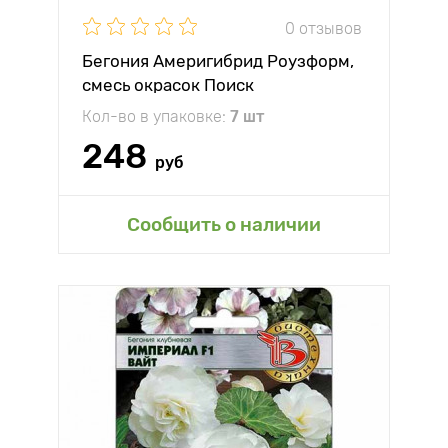
0 отзывов
Бегония Америгибрид Роузформ,
смесь окрасок Поиск
Кол-во в упаковке:
7 шт
248
руб
Сообщить о наличии