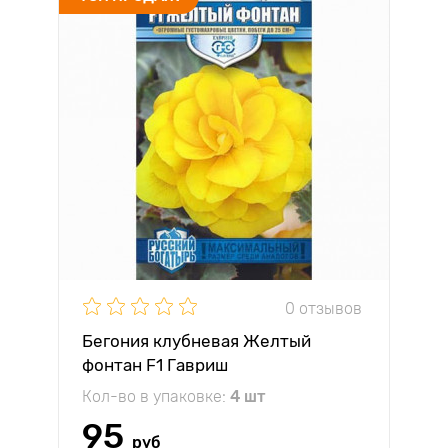
0 отзывов
Бегония клубневая Желтый
фонтан F1 Гавриш
Кол-во в упаковке:
4 шт
95
руб