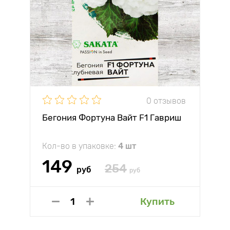
0 отзывов
Бегония Фортуна Вайт F1 Гавриш
Кол-во в упаковке:
4 шт
149
254
руб
руб
Купить