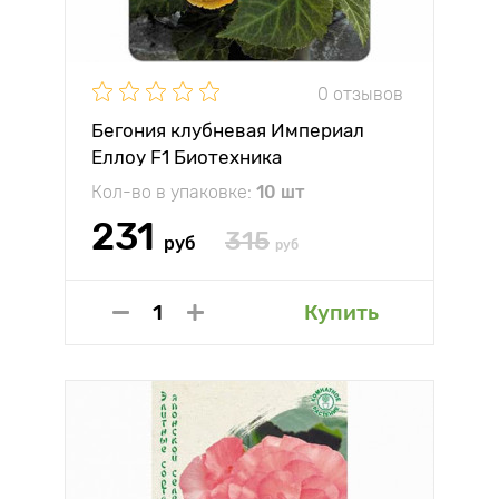
0 отзывов
Бегония клубневая Империал
Еллоу F1 Биотехника
Кол-во в упаковке:
10 шт
231
315
руб
руб
Купить