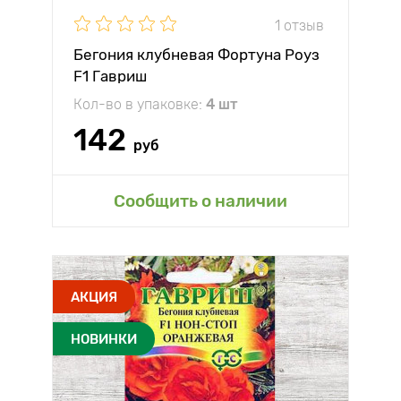
1 отзыв
Бегония клубневая Фортуна Роуз
F1 Гавриш
Кол-во в упаковке:
4 шт
142
руб
Сообщить о наличии
АКЦИЯ
НОВИНКИ