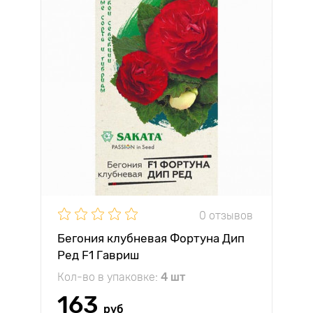
0 отзывов
Бегония клубневая Фортуна Дип
Ред F1 Гавриш
Кол-во в упаковке:
4 шт
163
руб