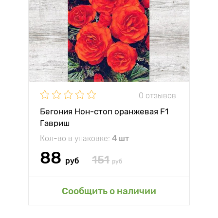
0 отзывов
Бегония Нон-стоп оранжевая F1
Гавриш
Кол-во в упаковке:
4 шт
88
151
руб
руб
Сообщить о наличии