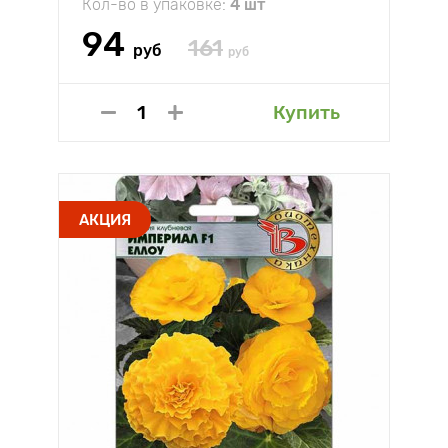
Кол-во в упаковке:
4 шт
94
161
руб
руб
Купить
АКЦИЯ