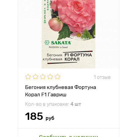
1 отзыв
Бегония клубневая Фортуна
Корал F1 Гавриш
Кол-во в упаковке:
4 шт
185
руб