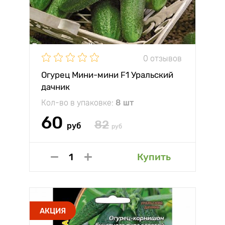
0 отзывов
Огурец Мини-мини F1 Уральский
дачник
Кол-во в упаковке:
8 шт
60
82
руб
руб
Купить
АКЦИЯ