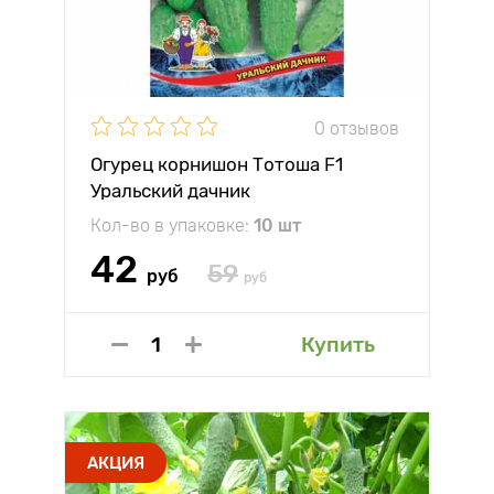
0 отзывов
Огурец корнишон Тотоша F1
Уральский дачник
Кол-во в упаковке:
10 шт
42
59
руб
руб
Купить
АКЦИЯ