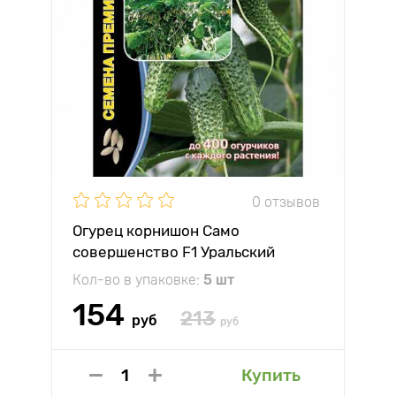
0 отзывов
Огурец корнишон Само
совершенство F1 Уральский
дачник
Кол-во в упаковке:
5 шт
154
213
руб
руб
Купить