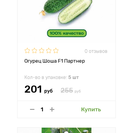
0 отзывов
Огурец Шоша F1 Партнер
Кол-во в упаковке:
5 шт
201
255
руб
руб
Купить