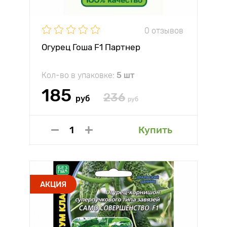
0 отзывов
Огурец Гоша F1 Партнер
Кол-во в упаковке:
5 шт
185
236
руб
руб
Купить
АКЦИЯ