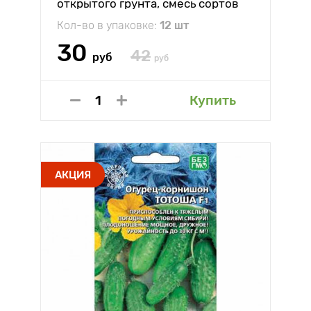
открытого грунта, смесь сортов
Уральский дачник
Кол-во в упаковке:
12 шт
30
42
руб
руб
Купить
АКЦИЯ