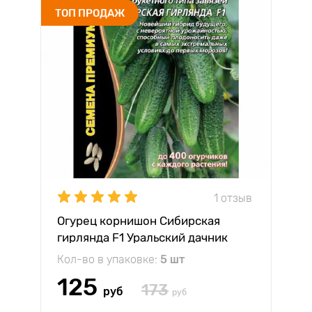
ТОП ПРОДАЖ
1 отзыв
Огурец корнишон Сибирская
гирлянда F1 Уральский дачник
Кол-во в упаковке:
5 шт
125
173
руб
руб