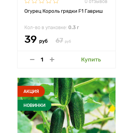
0 отзывов
Огурец Король грядки F1 Гавриш
Кол-во в упаковке:
0.3 г
39
67
руб
руб
Купить
АКЦИЯ
НОВИНКИ