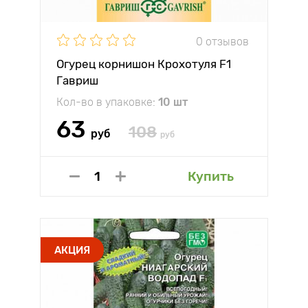
0 отзывов
Огурец корнишон Крохотуля F1
Гавриш
Кол-во в упаковке:
10 шт
63
108
руб
руб
Купить
АКЦИЯ