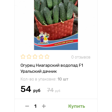
0 отзывов
Огурец Ниагарский водопад F1
Уральский дачник
Кол-во в упаковке:
10 шт
54
74
руб
руб
Купить