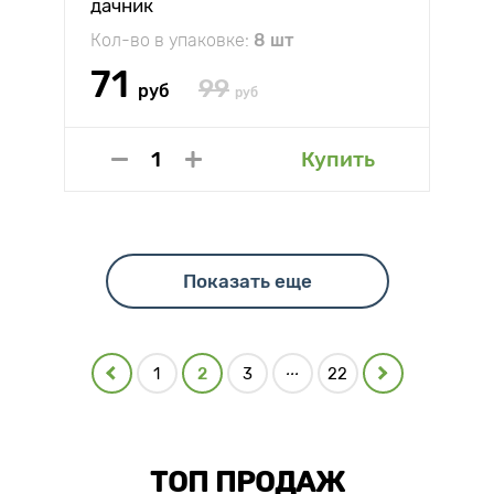
дачник
Кол-во в упаковке:
8 шт
71
99
руб
руб
Купить
Показать еще
...
1
2
3
22
ТОП ПРОДАЖ