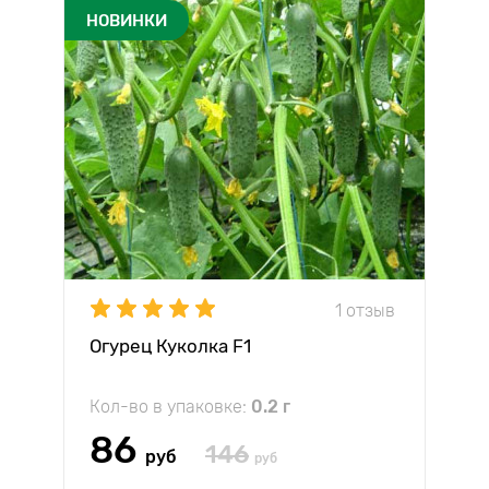
НОВИНКИ
1 отзыв
Огурец Куколка F1
Кол-во в упаковке:
0.2 г
86
146
руб
руб