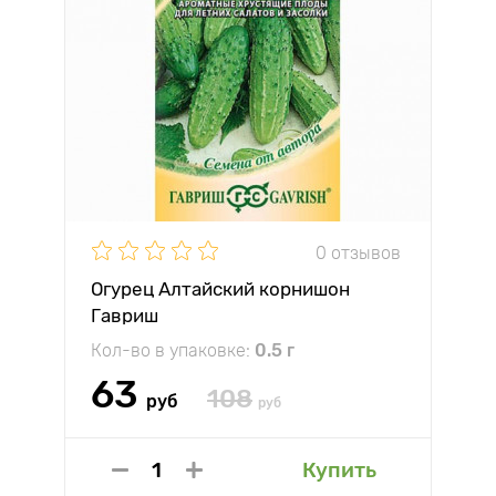
0 отзывов
Огурец Алтайский корнишон
Гавриш
Кол-во в упаковке:
0.5 г
63
108
руб
руб
Купить