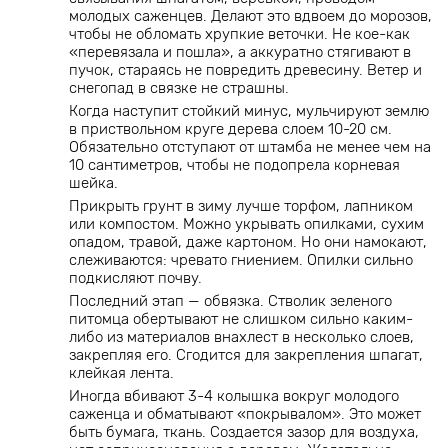
молодых саженцев. Делают это вдвоем до морозов,
чтобы не обломать хрупкие веточки. Не кое-как
«перевязала и пошла», а аккуратно стягивают в
пучок, стараясь не повредить древесину. Ветер и
снегопад в связке не страшны.
Когда наступит стойкий минус, мульчируют землю
в приствольном круге дерева слоем 10-20 см.
Обязательно отступают от штамба не менее чем на
10 сантиметров, чтобы не подопрела корневая
шейка.
Прикрыть грунт в зиму лучше торфом, лапником
или компостом. Можно укрывать опилками, сухим
опадом, травой, даже картоном. Но они намокают,
слеживаются: чревато гниением. Опилки сильно
подкисляют почву.
Последний этап — обвязка. Стволик зеленого
питомца обертывают не слишком сильно каким-
либо из материалов внахлест в несколько слоев,
закрепляя его. Сгодится для закрепления шпагат,
клейкая лента.
Иногда вбивают 3-4 колышка вокруг молодого
саженца и обматывают «покрывалом». Это может
быть бумага, ткань. Создается зазор для воздуха,