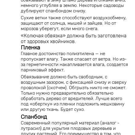
обвязывают в зиму штамб дерева иголками вниз,
немного углубляя в землю. Некоторые садоводы
дублируют спанбондом снизу.
Сухие ветки также способствуют воздухообмену,
защищают от солнца, мышей и зайцев. Но от
морозов уберегут, если много снега.
«Колючая обвязка» должна быть заготовлена
от здоровых хвойников.
Пленка
Главное достоинство полиэтилена — не
пропускает влагу. Также спасает от ветра. Но из-
за герметичности накапливается влага, создается
парниковый эффект.
Обвязывание должно быть свободным, с
воздушным зазором, с фиксацией снизу и сверху
проволокой (скотчем). Обгрызть никто не сможет.
Только нужно предварительно обязательно
обработать дерево от вредителей. Лучше всего
под «обертку» из пленки подложить мешковину
или другую ткань. Будет сухо.
Спанбонд
Современный популярный материал (аналог -
лутрасил) для укрытия плодовых деревьев и
других растений. Его преимущество в том, что