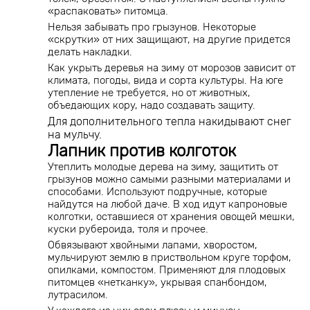
«распаковать» питомца.
Нельзя забывать про грызунов. Некоторые
«скрутки» от них защищают, на другие придется
делать накладки.
Как укрыть деревья на зиму от морозов зависит от
климата, погоды, вида и сорта культуры. На юге
утепление не требуется, но от животных,
объедающих кору, надо создавать защиту.
Для дополнительного тепла накидывают снег
на мульчу.
Лапник против колготок
Утеплить молодые дерева на зиму, защитить от
грызунов можно самыми разными материалами и
способами. Используют подручные, которые
найдутся на любой даче. В ход идут капроновые
колготки, оставшиеся от хранения овощей мешки,
куски рубероида, толя и прочее.
Обвязывают хвойными лапами, хворостом,
мульчируют землю в приствольном круге торфом,
опилками, компостом. Применяют для плодовых
питомцев «нетканку», укрывая спанбондом,
лутрасилом.