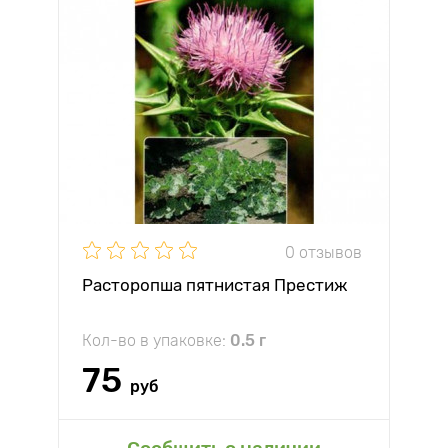
0 отзывов
Расторопша пятнистая Престиж
Кол-во в упаковке:
0.5 г
75
руб