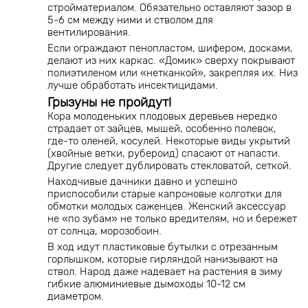
стройматериалом. Обязательно оставляют зазор в
5-6 см между ними и стволом для
вентилирования.
Если ограждают пенопластом, шифером, досками,
делают из них каркас. «Домик» сверху покрывают
полиэтиленом или «нетканкой», закрепляя их. Низ
лучше обработать инсектицидами.
Грызуны не пройдут!
Кора молоденьких плодовых деревьев нередко
страдает от зайцев, мышей, особенно полевок,
где-то оленей, косулей. Некоторые виды укрытий
(хвойные ветки, рубероид) спасают от напасти.
Другие следует дублировать стекловатой, сеткой.
Находчивые дачники давно и успешно
приспособили старые капроновые колготки для
обмотки молодых саженцев. Женский аксессуар
не «по зубам» не только вредителям, но и бережет
от солнца, морозобоин.
В ход идут пластиковые бутылки с отрезанным
горлышком, которые гирляндой нанизывают на
ствол. Народ даже надевает на растения в зиму
гибкие алюминиевые дымоходы 10-12 см
диаметром.