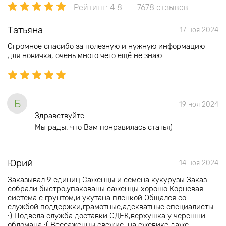
Рейтинг: 4.8
7678 отзывов
Татьяна
17 ноя 2024
Огромное спасибо за полезную и нужную информацию
для новичка, очень много чего ещё не знаю.
Б
19 ноя 2024
Здравствуйте.
Мы рады. что Вам понравилась статья)
Юрий
14 ноя 2024
Заказывал 9 единиц.Саженцы и семена кукурузы.Заказ
собрали быстро,упакованы саженцы хорошо.Корневая
система с грунтом,и укутана плёнкой.Общался со
службой поддержки,грамотные,адекватные специалисты
:) Подвела служба доставки СДЕК,верхушка у черешни
обломана :( Всесаженцы свежие, на ежевике даже