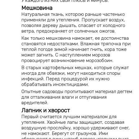
У каждого из них свои плюсы и минусы.
Мешковина
Натуральная ткань, которою раньше частенько
применяли для утепления. Пропускает воздух,
позволяя дереву дышать, спасает от холодного
ветра, предохраняет от солнечных ожогов.
Как только мешковина намокает, ее достоинства
становятся недостатками. Влажная тряпочка при
теплой погоде зимой начинает гнить, кора тоже
может загнить. С наступлением морозов
провоцирует возникновение морозобоин.
В старых картофельных мешках, которые служат
иногда для обвязки, могут находиться споры
инфекций. Перед процедурой их нужно
обрабатывать инсектицидами.
Опытные садоводы пропитывают материал дегтем
для отталкивания влаги и отпугивания
вредителей.
Лапник и хворост
Первый считается лучшим материалом для
утепления. Хвойные лапы защищают, создавая
воздушную прослойку, хорошо удерживают снег,
не намокают. Берегут от грызунов. Ими