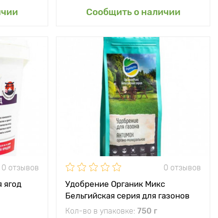
сад
Добавить в мой сад
ичии
Сообщить о наличии
0 отзывов
0 отзывов
 ягод
Удобрение Органик Микс
Бельгийская серия для газонов
Антимох
Кол-во в упаковке:
750 г