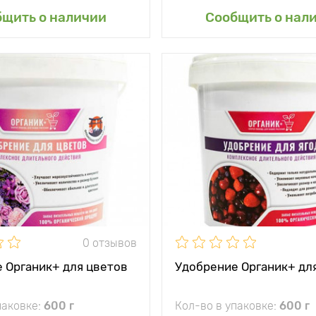
авить в мой сад
Добавить в мой 
бщить о наличии
Сообщить о нал
0 отзывов
 Органик+ для цветов
Удобрение Органик+ для
паковке:
600 г
Кол-во в упаковке:
600 г