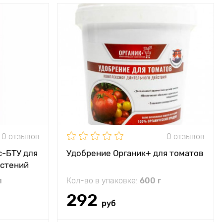
0 отзывов
0 отзывов
-БТУ для
Удобрение Органик+ для томатов
астений
л
Кол-во в упаковке:
600 г
292
руб