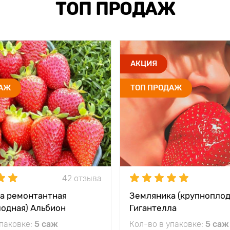
ТОП ПРОДАЖ
АКЦИЯ
ДАЖ
ТОП ПРОДАЖ
42 отзыва
а ремонтантная
Земляника (крупноплод
лодная) Альбион
Гигантелла
упаковке:
5 саж
Кол-во в упаковке:
5 саж