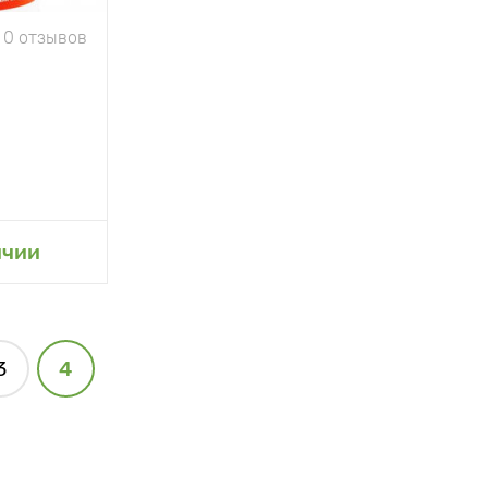
0 отзывов
сад
ичии
3
4