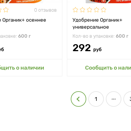
0 отзывов
 Органик+ осеннее
Удобрение Органик+
универсальное
паковке:
600 г
Кол-во в упаковке:
600 г
292
уб
руб
авить в мой сад
Добавить в мой 
бщить о наличии
Сообщить о нал
...
1