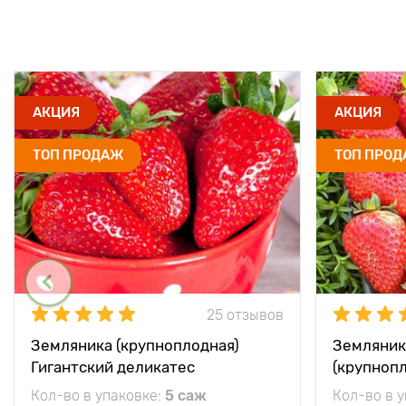
АКЦИЯ
АКЦИЯ
ТОП ПРОДАЖ
ТОП ПРО
25 отзывов
Земляника (крупноплодная)
Земляник
Гигантский деликатес
(крупноп
Кол-во в упаковке:
5 саж
Кол-во в 