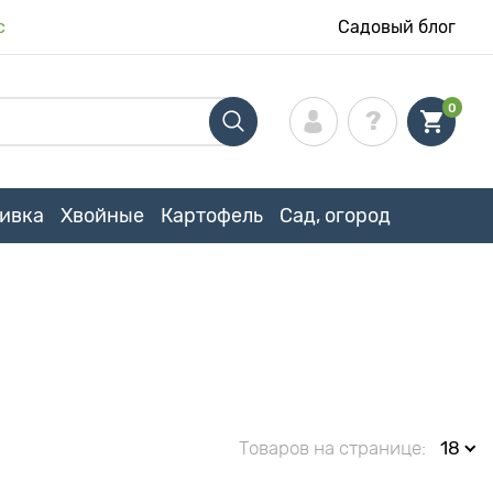
с
Садовый блог
0
ивка
Хвойные
Картофель
Сад, огород
Товаров на странице:
18