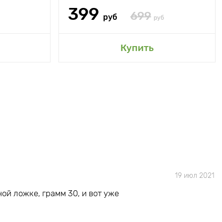
399
699
руб
руб
Купить
19 июл 2021
ой ложке, грамм 30, и вот уже