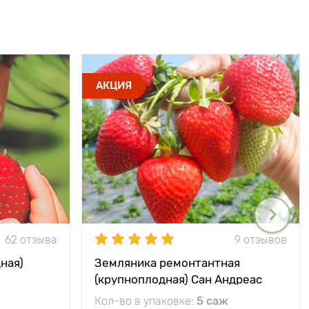
АКЦИЯ
62 отзыва
9 отзывов
ная)
Земляника ремонтантная
(крупноплодная) Сан Андреас
Кол-во в упаковке:
5 саж