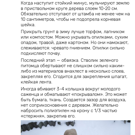
Когда наступит стойкий минус, мульчируют землю
в приствольном круге дерева слоем 10-20 см.
Обязательно отступают от штамба не менее чем на
10 сантиметров, чтобы не подопрела корневая
шейка.
Прикрыть грунт в зиму лучше торфом, лапником
или компостом. Можно укрывать опилками, сухим
опадом, травой, даже картоном. Но они намокают,
слеживаются: чревато гниением. Опилки сильно
подкисляют почву.
Последний этап — обвязка. Стволик зеленого
питомца обертывают не слишком сильно каким-
либо из материалов внахлест в несколько слоев,
закрепляя его. Сгодится для закрепления шпагат,
клейкая лента.
Иногда вбивают 3-4 колышка вокруг молодого
саженца и обматывают «покрывалом». Это может
быть бумага, ткань. Создается зазор для воздуха,
нет соприкосновения с деревом. Желательно
набросить полиэтилен на крону с 1/3 частью
«стержня», закрепив его.