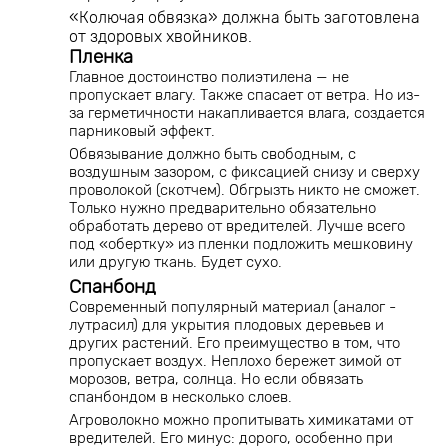
«Колючая обвязка» должна быть заготовлена
от здоровых хвойников.
Пленка
Главное достоинство полиэтилена — не
пропускает влагу. Также спасает от ветра. Но из-
за герметичности накапливается влага, создается
парниковый эффект.
Обвязывание должно быть свободным, с
воздушным зазором, с фиксацией снизу и сверху
проволокой (скотчем). Обгрызть никто не сможет.
Только нужно предварительно обязательно
обработать дерево от вредителей. Лучше всего
под «обертку» из пленки подложить мешковину
или другую ткань. Будет сухо.
Спанбонд
Современный популярный материал (аналог -
лутрасил) для укрытия плодовых деревьев и
других растений. Его преимущество в том, что
пропускает воздух. Неплохо бережет зимой от
морозов, ветра, солнца. Но если обвязать
спанбондом в несколько слоев.
Агроволокно можно пропитывать химикатами от
вредителей. Его минус: дорого, особенно при