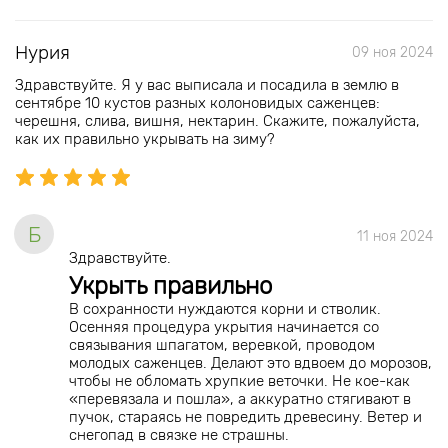
Нурия
09 ноя 2024
Здравствуйте. Я у вас выписала и посадила в землю в
сентябре 10 кустов разных колоновидых саженцев:
черешня, слива, вишня, нектарин. Скажите, пожалуйста,
как их правильно укрывать на зиму?
Б
11 ноя 2024
Здравствуйте.
Укрыть правильно
В сохранности нуждаются корни и стволик.
Осенняя процедура укрытия начинается со
связывания шпагатом, веревкой, проводом
молодых саженцев. Делают это вдвоем до морозов,
чтобы не обломать хрупкие веточки. Не кое-как
«перевязала и пошла», а аккуратно стягивают в
пучок, стараясь не повредить древесину. Ветер и
снегопад в связке не страшны.