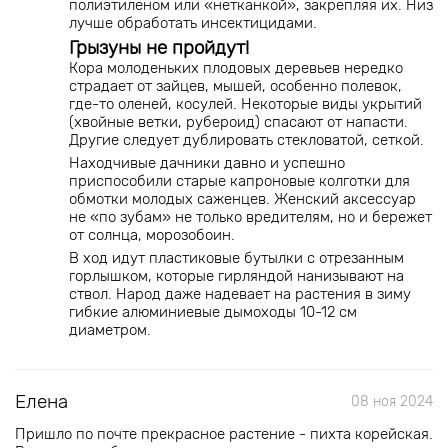
полиэтиленом или «нетканкой», закрепляя их. Низ
лучше обработать инсектицидами.
Грызуны не пройдут!
Кора молоденьких плодовых деревьев нередко
страдает от зайцев, мышей, особенно полевок,
где-то оленей, косулей. Некоторые виды укрытий
(хвойные ветки, рубероид) спасают от напасти.
Другие следует дублировать стекловатой, сеткой.
Находчивые дачники давно и успешно
приспособили старые капроновые колготки для
обмотки молодых саженцев. Женский аксессуар
не «по зубам» не только вредителям, но и бережет
от солнца, морозобоин.
В ход идут пластиковые бутылки с отрезанным
горлышком, которые гирляндой нанизывают на
ствол. Народ даже надевает на растения в зиму
гибкие алюминиевые дымоходы 10-12 см
диаметром.
Елена
08 ноя 2024
Пришло по почте прекрасное растение - пихта корейская.