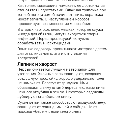
Как только мешковина намокает, ее достоинства
становятся недостатками. Влажная тряпочка при
теплой погоде зимой начинает гнить, кора тоже
может загнить. С наступлением морозов
провоцирует возникновение морозобоин.
В старых картофельных мешках, которые служат
иногда для обвязки, могут находиться споры
инфекций. Перед процедурой их нужно
обрабатывать инсектицидами.
Опытные садоводы пропитывают материал дегтем
для отталкивания влаги и отпугивания
вредителей.
Лапник и хворост
Первый считается лучшим материалом для
утепления. Хвойные лапы защищают, создавая
воздушную прослойку, хорошо удерживают снег,
не намокают. Берегут от грызунов. Ими
обвязывают в зиму штамб дерева иголками вниз,
немного углубляя в землю. Некоторые садоводы
дублируют спанбондом снизу.
Сухие ветки также способствуют воздухообмену,
защищают от солнца, мышей и зайцев. Но от
морозов уберегут, если много снега.