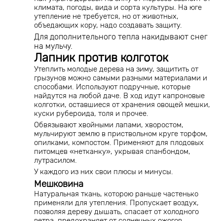
климата, погоды, вида и сорта культуры. На юге
утепление не требуется, но от животных,
объедающих кору, надо создавать защиту.
Для дополнительного тепла накидывают снег
на мульчу.
Лапник против колготок
Утеплить молодые дерева на зиму, защитить от
грызунов можно самыми разными материалами и
способами. Используют подручные, которые
найдутся на любой даче. В ход идут капроновые
колготки, оставшиеся от хранения овощей мешки,
куски рубероида, толя и прочее.
Обвязывают хвойными лапами, хворостом,
мульчируют землю в приствольном круге торфом,
опилками, компостом. Применяют для плодовых
питомцев «нетканку», укрывая спанбондом,
лутрасилом.
У каждого из них свои плюсы и минусы.
Мешковина
Натуральная ткань, которою раньше частенько
применяли для утепления. Пропускает воздух,
позволяя дереву дышать, спасает от холодного
ветра, предохраняет от солнечных ожогов.