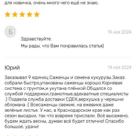
для новичка, очень много чего ещё не знаю.
Б
19 ноя 2024
Здравствуйте.
Мы рады. что Вам понравилась статья)
Юрий
14 ноя 2024
Заказывал 9 единиц.Саженцы и семена кукурузы.Заказ
собрали быстро,упакованы саженцы хорошо.Корневая
система с грунтом,и укутана плёнкой.Общался со
службой поддержки,грамотные,адекватные специалисты
:) Подвела служба доставки СДЕК,верхушка у черешни
обломана :( Всесаженцы свежие, на ежевике даже
зелёные листья. У нас, в Краснодарском крае как раз
сезон высадки, так что вовремя прислали. Всё высажено,
будем ждать весны, думаю всё будет отлично! Спасибо
большое, удачи!