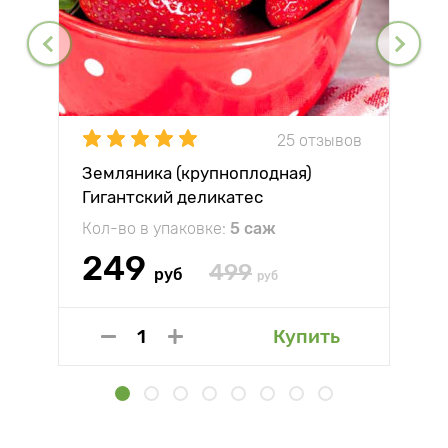
25 отзывов
Земляника (крупноплодная)
Гигантский деликатес
Кол-во в упаковке:
5 саж
249
499
руб
руб
Купить