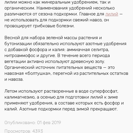
лилии можно как минеральным удобрением, так и
органическим. Наименования удобрений несколько
различаются от сезона подкормки. Главное для
лилий
—
не использовать для подкормки свежий навоз, он
провоцирует грибковые болезни.
Весной для набора зеленой массы растения и
бутонизации обязательно используют азотные удобрения
с добавкой фосфора и калия: аммиачная селитра,
нитроаммофос и другие. В течение всего периода
вегетации активно используют древесную золу.
Органический источник питательных веществ — это
навозная «болтушка», перегной из растительных остатков
и навоза.
Летом используют растворенные в воде суперфосфат,
калимагнезию, а осенью для подготовки лилий к зиме
применяют удобрения, в составе которых есть фосфор и
калий. Азотные подкормки перед зимой прекращают.
Опубликовано: 01 фев 2019
Просмотров: 4393