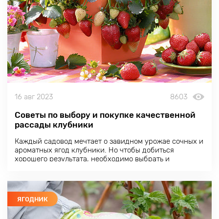
16 авг 2023
8603
Советы по выбору и покупке качественной
рассады клубники
Каждый садовод мечтает о завидном урожае сочных и
ароматных ягод клубники. Но чтобы добиться
хорошего результата, необходимо выбрать и
приобрести качественную рассаду. Несколько
советов обеспечат вашей клубничной грядке
здоровый старт.
ЯГОДНИК