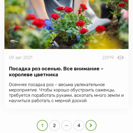
удивят сногсшибательным цветением.
09 авг 2021
22919
Посадка роз осенью. Все внимание –
королеве цветника
Осенняя посадка роз – весьма увлекательное
мероприятие. Чтобы хорошо обустроить саженцы,
требуется поработать руками, вскопать много земли и
научиться работать с мерной доской.
...
1
2
4