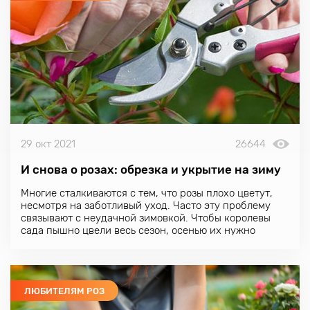
29 окт 2021
26644
И снова о розах: обрезка и укрытие на зиму
Многие сталкиваются с тем, что розы плохо цветут,
несмотря на заботливый уход. Часто эту проблему
связывают с неудачной зимовкой. Чтобы королевы
сада пышно цвели весь сезон, осенью их нужно
правильно обрезать и укрыть.
Розы любят и сажают многие, однако не все
правильно за ними ухаживают. В итоге кустики
выглядят чахло, практически не цветут. Но
ЛЮБИТЕЛЯМ РОЗ
позаботиться о
розах
никогда не поздно. Если их
обрезать и укрыть осенью, то следующим летом кусты