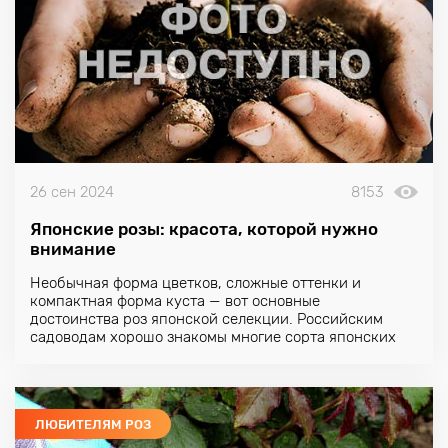
26 сен 2024
8153
Японские розы: красота, которой нужно
внимание
Необычная форма цветков, сложные оттенки и
компактная форма куста — вот основные
достоинства
роз японской селекции
. Российским
садоводам хорошо знакомы многие сорта японских
роз, которые в нашей стране выращивают на
морозостойком подвое. Особенно ценятся необычные
зеленоцветные сорта и «японские принцессы» с
густомахровыми цветками необычной сложной
ЛЮБИТЕЛЯМ РОЗ
формы.