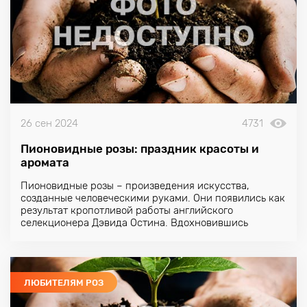
26 сен 2024
4731
Пионовидные розы: праздник красоты и
аромата
Пионовидные розы – произведения искусства,
созданные человеческими руками. Они появились как
результат кропотливой работы английского
селекционера Дэвида Остина. Вдохновившись
красотой старинных французских роз, он скрестил их
с флорибундами и получил прекрасные цветы,
похожие на пышные пионы. Благодаря этому новая
серия роз и получила свое название.
ЛЮБИТЕЛЯМ РОЗ