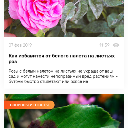
07 фев 2019
11139
Как избавится от белого налета на листьях
роз
Розы
с белым налетом на листьях не украшают ваш
сад и могут нанести непоправимый вред растениям -
бутоны быстро отцветают или вовсе не
распускаются. Причины его появления могут быть
разными.
ВОПРОСЫ И ОТВЕТЫ