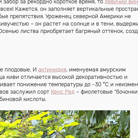
 забор за рекордно короткое время, то
девичий вин
 всех! Кажется, он заполняет вертикальные простра
любые препятствия. Уроженец северной Америки не
ивучестью – он растет на солнце и в тени, выдерж
 Осенью листва приобретает багряный оттенок, соз
е плодовые. И
актинидия
, именуемая амурским
ца киви отличается высокой декоративностью и
живает понижение температуры до -30 °C и неизме
ывов заслужил сорт
Кенс Ред
– фиолетовые “бочонки
рбиновой кислоты.