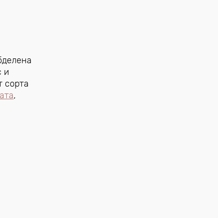
бделена
с и
т сорта
ата
,