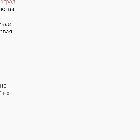
оград
нства
ивает
давая
нно
” не