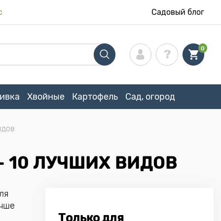
с
Садовый блог
0
ивка
Хвойные
Картофель
Сад, огород
идов
– 10 ЛУЧШИХ ВИДОВ
ля
учше
Только для