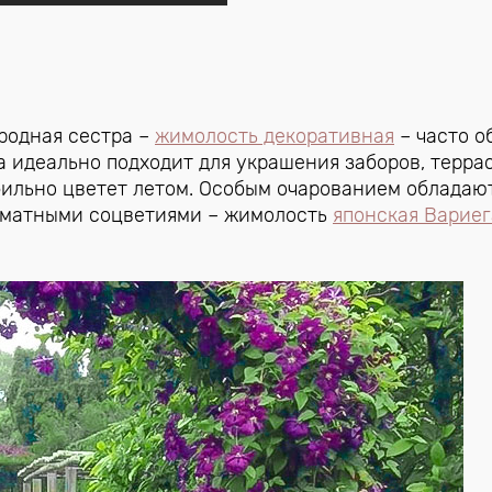
родная сестра –
жимолость декоративная
– часто о
 идеально подходит для украшения заборов, терра
бильно цветет летом. Особым очарованием обладаю
оматными соцветиями – жимолость
японская Вариег