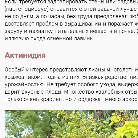
Если требуется задрапировать стены или садовый
(партеноциссус) справится с этой задачей лучше
не по дням, а по часам, без труда преодолевая 
доставляет проблем в выращивании и поражает ж
засуху и нехватку питательных веществ в почве.
иллюзию схода огненной лавины.
Актинидия
Особый интерес представляют лианы многолетни
крыжовником, – одна из них. Близкая родственни
урожайностью. Не требует особого ухода, выдер
дарит вкусные плоды. Множество хвалебных отз
только очень красивы, но и содержат много аско