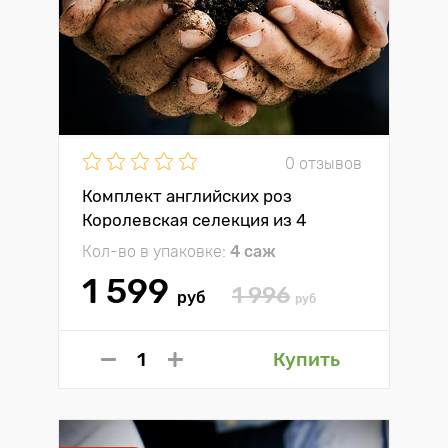
0 отзывов
Комплект английских роз
Королевская селекция из 4
сортов
Кол-во в упаковке:
4 саж
1 599
1 996
руб
руб
Купить