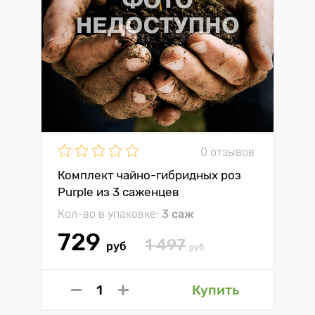
0 отзывов
Комплект чайно-гибридных роз
Purple из 3 саженцев
Кол-во в упаковке:
3 саж
729
1 497
руб
руб
Купить