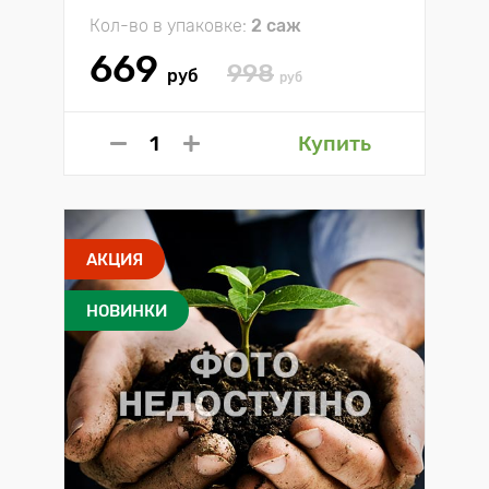
Кол-во в упаковке:
2 саж
669
998
руб
руб
Купить
АКЦИЯ
НОВИНКИ