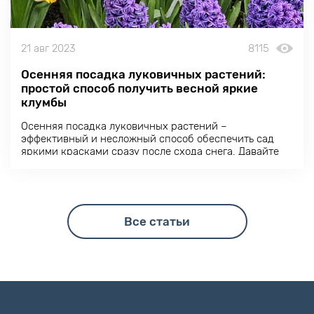
21 авг 2023
8115
Осенняя посадка луковичных растений:
простой способ получить весной яркие
клумбы
Осенняя посадка луковичных растений –
эффективный и несложный способ обеспечить сад
яркими красками сразу после схода снега. Давайте
разберемся, как создать весеннее шоу с помощью
осенней посадки тюльпанов, гиацинтов, нарциссов и
других луковичных.
Все статьи