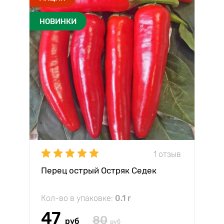
НОВИНКИ
1 отзыв
Перец острый Остряк Седек
Кол-во в упаковке:
0.1 г
47
80
руб
руб