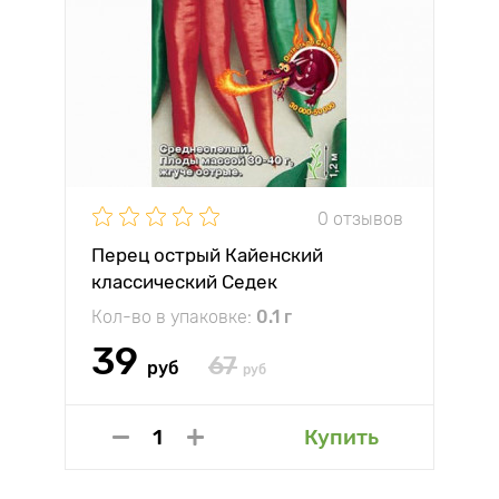
0 отзывов
Перец острый Кайенский
классический Седек
Кол-во в упаковке:
0.1 г
39
67
руб
руб
Купить