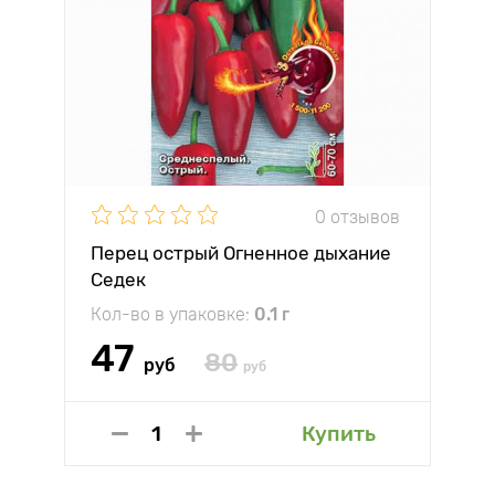
0 отзывов
Перец острый Огненное дыхание
Седек
Кол-во в упаковке:
0.1 г
47
80
руб
руб
Купить