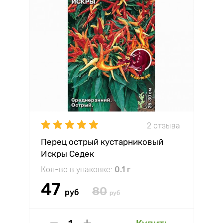
2 отзыва
Перец острый кустарниковый
Искры Седек
Кол-во в упаковке:
0.1 г
47
80
руб
руб