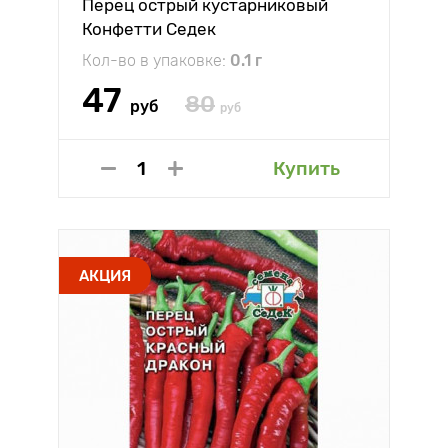
Перец острый кустарниковый
Конфетти Седек
Кол-во в упаковке:
0.1 г
47
80
руб
руб
Купить
АКЦИЯ