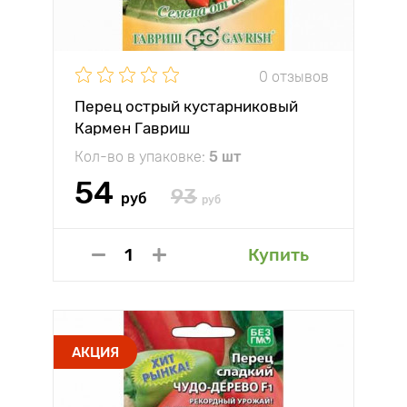
0 отзывов
Перец острый кустарниковый
Кармен Гавриш
Кол-во в упаковке:
5 шт
54
93
руб
руб
Купить
АКЦИЯ