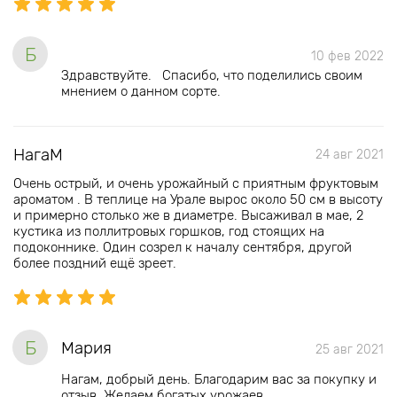
Б
10 фев 2022
Здравствуйте. Спасибо, что поделились своим
мнением о данном сорте.
НагаМ
24 авг 2021
Очень острый, и очень урожайный с приятным фруктовым
ароматом . В теплице на Урале вырос около 50 см в высоту
и примерно столько же в диаметре. Высаживал в мае, 2
кустика из поллитровых горшков, год стоящих на
подоконнике. Один созрел к началу сентября, другой
более поздний ещё зреет.
Б
Мария
25 авг 2021
Нагам, добрый день. Благодарим вас за покупку и
отзыв. Желаем богатых урожаев.