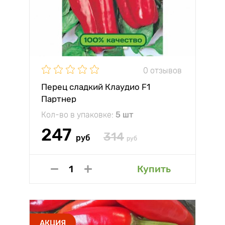
0 отзывов
Перец сладкий Клаудио F1
Партнер
Кол-во в упаковке:
5 шт
247
314
руб
руб
Купить
АКЦИЯ