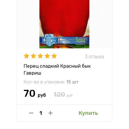
3 отзыва
Перец сладкий Красный бык
Гавриш
Кол-во в упаковке:
15 шт
70
120
руб
руб
Купить