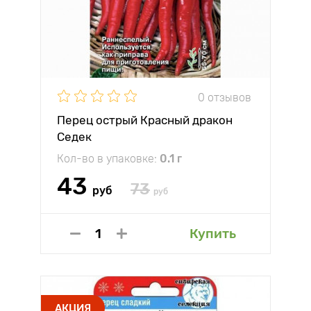
0 отзывов
Перец острый Красный дракон
Седек
Кол-во в упаковке:
0.1 г
43
73
руб
руб
Купить
АКЦИЯ