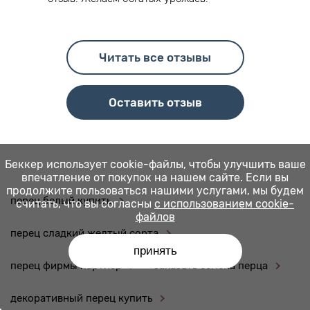
Читать все отзывы
Оставить отзыв
Беккер использует cookie-файлы, чтобы улучшить ваше
впечатление от покупок на нашем сайте. Если вы
продолжите пользоваться нашими услугами, мы будем
перец белый купить
считать, что вы согласны
с использованием cookie-
файлов
перец сладкий желтый сорта
принять
перец фирмы партнер
заказать семена перца
декоративный перец купить