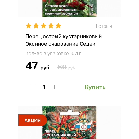
1 отзыв
Перец острый кустарниковый
Оконное очарование Седек
Кол-во в упаковке:
0.1 г
47
80
руб
руб
Купить
АКЦИЯ