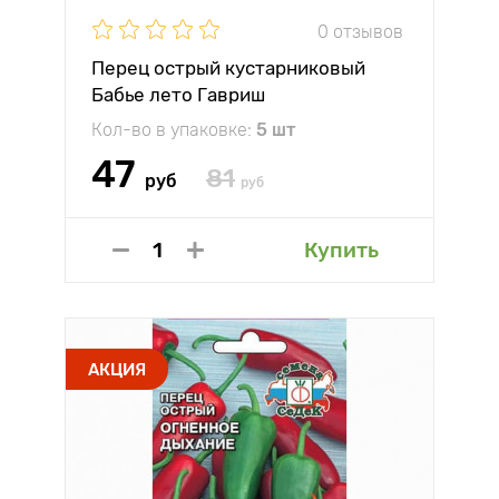
0 отзывов
Перец острый кустарниковый
Бабье лето Гавриш
Кол-во в упаковке:
5 шт
47
81
руб
руб
Купить
АКЦИЯ