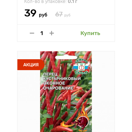
Кол-во в упаковке:
0.1 г
39
67
руб
руб
Купить
АКЦИЯ