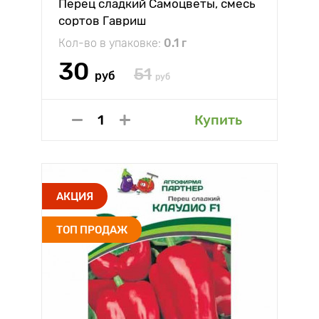
Перец сладкий Самоцветы, смесь
сортов Гавриш
Кол-во в упаковке:
0.1 г
30
51
руб
руб
Купить
АКЦИЯ
ТОП ПРОДАЖ