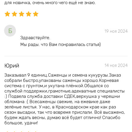
для новичка, очень много чего ещё не знаю.
Б
19 ноя 2024
Здравствуйте.
Мы рады. что Вам понравилась статья)
Юрий
14 ноя 2024
Заказывал 9 единиц.Саженцы и семена кукурузы.Заказ
собрали быстро,упакованы саженцы хорошо.Корневая
система с грунтом,и укутана плёнкой.Общался со
службой поддержки,грамотные,адекватные специалисты
:) Подвела служба доставки СДЕК,верхушка у черешни
обломана :( Всесаженцы свежие, на ежевике даже
зелёные листья. У нас, в Краснодарском крае как раз
сезон высадки, так что вовремя прислали. Всё высажено,
будем ждать весны, думаю всё будет отлично! Спасибо
большое, удачи!