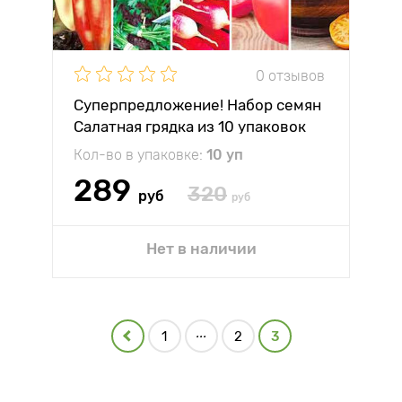
0 отзывов
Суперпредложение! Набор семян
Салатная грядка из 10 упаковок
Кол-во в упаковке:
10 уп
289
320
руб
руб
Нет в наличии
...
1
2
3