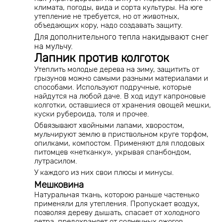
климата, погоды, вида и сорта культуры. На юге
утепление не требуется, но от животных,
объедающих кору, надо создавать защиту.
Для дополнительного тепла накидывают снег
на мульчу.
Лапник против колготок
Утеплить молодые дерева на зиму, защитить от
грызунов можно самыми разными материалами и
способами. Используют подручные, которые
найдутся на любой даче. В ход идут капроновые
колготки, оставшиеся от хранения овощей мешки,
куски рубероида, толя и прочее.
Обвязывают хвойными лапами, хворостом,
мульчируют землю в приствольном круге торфом,
опилками, компостом. Применяют для плодовых
питомцев «нетканку», укрывая спанбондом,
лутрасилом.
У каждого из них свои плюсы и минусы.
Мешковина
Натуральная ткань, которою раньше частенько
применяли для утепления. Пропускает воздух,
позволяя дереву дышать, спасает от холодного
ветра, предохраняет от солнечных ожогов.