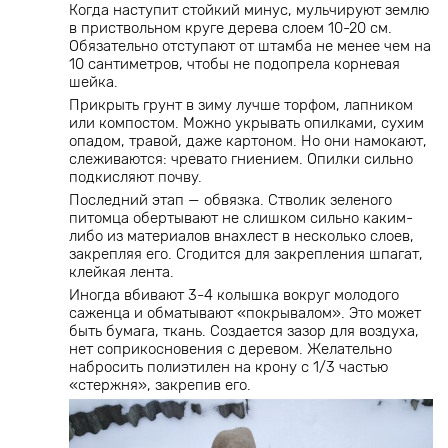
Когда наступит стойкий минус, мульчируют землю
в приствольном круге дерева слоем 10-20 см.
Обязательно отступают от штамба не менее чем на
10 сантиметров, чтобы не подопрела корневая
шейка.
Прикрыть грунт в зиму лучше торфом, лапником
или компостом. Можно укрывать опилками, сухим
опадом, травой, даже картоном. Но они намокают,
слеживаются: чревато гниением. Опилки сильно
подкисляют почву.
Последний этап — обвязка. Стволик зеленого
питомца обертывают не слишком сильно каким-
либо из материалов внахлест в несколько слоев,
закрепляя его. Сгодится для закрепления шпагат,
клейкая лента.
Иногда вбивают 3-4 колышка вокруг молодого
саженца и обматывают «покрывалом». Это может
быть бумага, ткань. Создается зазор для воздуха,
нет соприкосновения с деревом. Желательно
набросить полиэтилен на крону с 1/3 частью
«стержня», закрепив его.