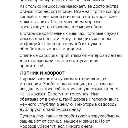
Как только мешковина намокает, ее достоинства
становятся недостатками. Влажная тряпочка при
теплой погоде зимой начинает гнить, кора тоже
может загнить. С наступлением морозов
провоцирует возникновение морозобоин.
В старых картофельных мешках, которые служат
иногда для обвязки, могут находиться споры
инфекций. Перед процедурой их нужно
обрабатывать инсектицидами.
Опытные садоводы пропитывают материал дегтем
для отталкивания влаги и отпугивания
вредителей.
Лапник и хворост
Первый считается лучшим материалом для
утепления. Хвойные лапы защищают, создавая
воздушную прослойку, хорошо удерживают снег,
не намокают. Берегут от грызунов. Ими
обвязывают в зиму штамб дерева иголками вниз,
немного углубляя в землю. Некоторые садоводы
дублируют спанбондом снизу.
Сухие ветки также способствуют воздухообмену,
защищают от солнца, мышей и зайцев. Но от
морозов уберегут, если много снега.