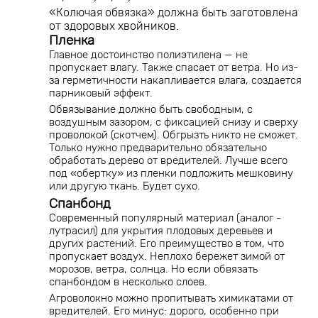
«Колючая обвязка» должна быть заготовлена
от здоровых хвойников.
Пленка
Главное достоинство полиэтилена — не
пропускает влагу. Также спасает от ветра. Но из-
за герметичности накапливается влага, создается
парниковый эффект.
Обвязывание должно быть свободным, с
воздушным зазором, с фиксацией снизу и сверху
проволокой (скотчем). Обгрызть никто не сможет.
Только нужно предварительно обязательно
обработать дерево от вредителей. Лучше всего
под «обертку» из пленки подложить мешковину
или другую ткань. Будет сухо.
Спанбонд
Современный популярный материал (аналог -
лутрасил) для укрытия плодовых деревьев и
других растений. Его преимущество в том, что
пропускает воздух. Неплохо бережет зимой от
морозов, ветра, солнца. Но если обвязать
спанбондом в несколько слоев.
Агроволокно можно пропитывать химикатами от
вредителей. Его минус: дорого, особенно при