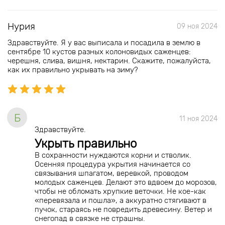
Нурия
09 ноя 2024
Здравствуйте. Я у вас выписала и посадила в землю в
сентябре 10 кустов разных колоновидых саженцев:
черешня, слива, вишня, нектарин. Скажите, пожалуйста,
как их правильно укрывать на зиму?
Б
11 ноя 2024
Здравствуйте.
Укрыть правильно
В сохранности нуждаются корни и стволик.
Осенняя процедура укрытия начинается со
связывания шпагатом, веревкой, проводом
молодых саженцев. Делают это вдвоем до морозов,
чтобы не обломать хрупкие веточки. Не кое-как
«перевязала и пошла», а аккуратно стягивают в
пучок, стараясь не повредить древесину. Ветер и
снегопад в связке не страшны.