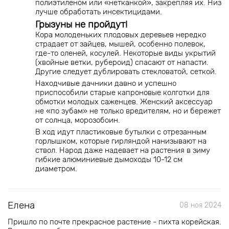
полиэтиленом или «нетканкой», закрепляя их. Низ
лучше обработать инсектицидами.
Грызуны не пройдут!
Кора молоденьких плодовых деревьев нередко
страдает от зайцев, мышей, особенно полевок,
где-то оленей, косулей. Некоторые виды укрытий
(хвойные ветки, рубероид) спасают от напасти.
Другие следует дублировать стекловатой, сеткой.
Находчивые дачники давно и успешно
приспособили старые капроновые колготки для
обмотки молодых саженцев. Женский аксессуар
не «по зубам» не только вредителям, но и бережет
от солнца, морозобоин.
В ход идут пластиковые бутылки с отрезанным
горлышком, которые гирляндой нанизывают на
ствол. Народ даже надевает на растения в зиму
гибкие алюминиевые дымоходы 10-12 см
диаметром.
Елена
08 ноя 2024
Пришло по почте прекрасное растение - пихта корейская.