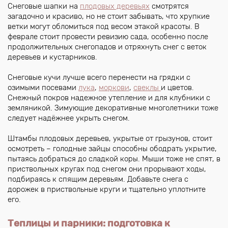
Снеговые шапки на
плодовых деревьях
смотрятся
загадочно и красиво, но не стоит забывать, что хрупкие
ветки могут обломиться под весом этакой красоты. В
феврале стоит провести ревизию сада, особенно после
продолжительных снегопадов и отряхнуть снег с веток
деревьев и кустарников.
Снеговые кучи лучше всего перенести на грядки с
озимыми посевами
лука
,
моркови
,
свеклы
и цветов.
Снежный покров надежное утепление и для клубники с
земляникой. Зимующие декоративные многолетники тоже
следует надёжнее укрыть снегом.
Штамбы плодовых деревьев, укрытые от грызунов, стоит
осмотреть – голодные зайцы способны ободрать укрытие,
пытаясь добраться до сладкой коры. Мыши тоже не спят, в
приствольных кругах под снегом они прорывают ходы,
подбираясь к спящим деревьям. Добавьте снега с
дорожек в приствольные круги и тщательно уплотните
его.
Теплицы и парники: подготовка к