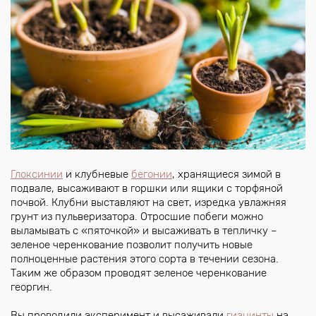
Глоксинии
и клубневые
бегонии
, хранящиеся зимой в
подвале, высаживают в горшки или ящики с торфяной
почвой. Клубни выставляют на свет, изредка увлажняя
грунт из пульверизатора. Отросшие побеги можно
выламывать с «пяточкой» и высаживать в тепличку –
зеленое черенкование позволит получить новые
полноценные растения этого сорта в течении сезона.
Таким же образом проводят зеленое черенкование
георгин.
Вы проводили эксперимент и высаживали
гиацинты
на