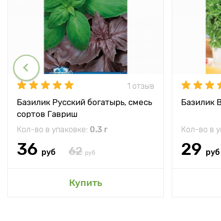
1 отзыв
Базилик Русский богатырь, смесь
Базилик 
сортов Гавриш
Кол-во в упаковке:
0.3 г
Кол-во в 
36
29
62
руб
руб
руб
Купить