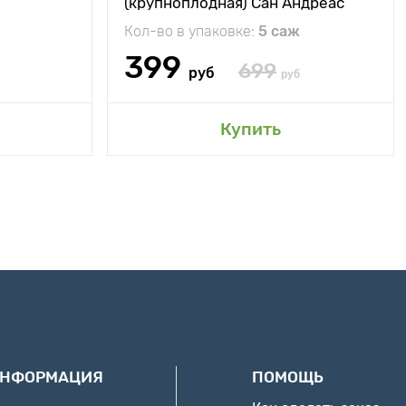
(крупноплодная) Сан Андреас
Кол-во в упаковке:
5 саж
399
699
руб
руб
Купить
ИНФОРМАЦИЯ
ПОМОЩЬ