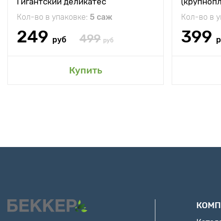
Гигантский деликатес
(крупноп
Кол-во в упаковке:
5 саж
Кол-во в 
249
399
499
руб
р
руб
Купить
КОМП