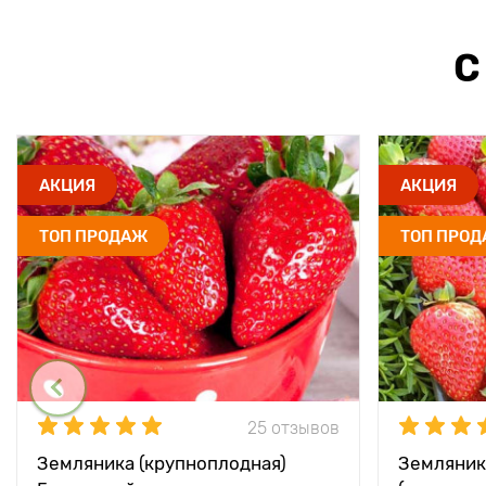
С
АКЦИЯ
АКЦИЯ
ТОП ПРОДАЖ
ТОП ПРО
25 отзывов
Земляника (крупноплодная)
Земляник