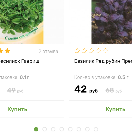
2 отзыва
Василиск Гавриш
Базилик Ред рубин Пре
упаковке:
0.1 г
Кол-во в упаковке:
0.5 г
42
49
68
руб
руб
руб
Купить
Купить