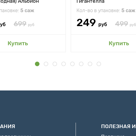
лодная) Альбион
Гигантелла
упаковке:
5 саж
Кол-во в упаковке:
5 саж
249
699
499
уб
руб
руб
руб
Купить
Купить
АНИЯ
ПОЛЕЗНАЯ 