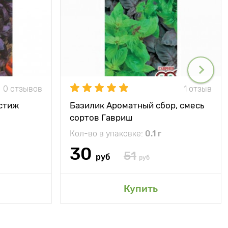
0 отзывов
1 отзыв
стиж
Базилик Ароматный сбор, смесь
сортов Гавриш
Кол-во в упаковке:
0.1 г
30
51
руб
руб
Купить