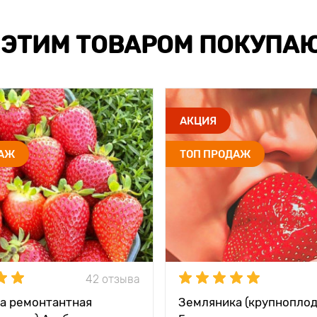
 ЭТИМ ТОВАРОМ ПОКУПА
АКЦИЯ
ДАЖ
ТОП ПРОДАЖ
42 отзыва
а ремонтантная
Земляника (крупноплод