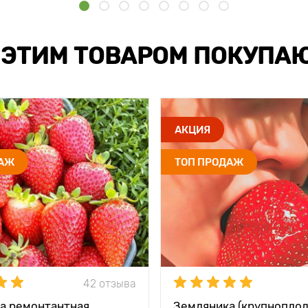
 ЭТИМ ТОВАРОМ ПОКУПА
АКЦИЯ
ДАЖ
ТОП ПРОДАЖ
42 отзыва
а ремонтантная
Земляника (крупноплод