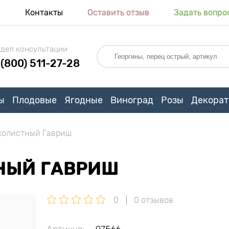
я
Контакты
Оставить отзыв
Задать вопро
дел консультации
 (800) 511-27-28
ы
Плодовые
Ягодные
Виноград
Розы
Декорат
колистный Гавриш
НЫЙ ГАВРИШ
0
0 отзывов