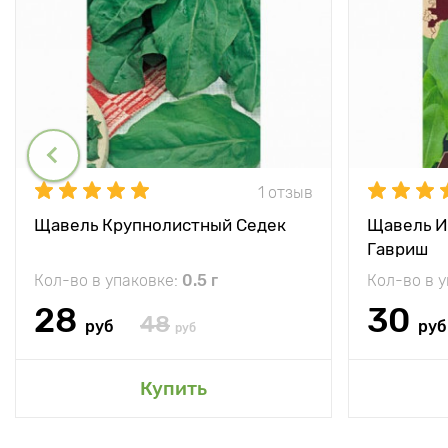
1 отзыв
Щавель Крупнолистный Седек
Щавель И
Гавриш
Кол-во в упаковке:
0.5 г
Кол-во в 
28
30
48
руб
руб
руб
Купить