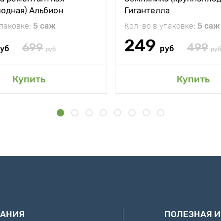
лодная) Альбион
Гигантелла
упаковке:
5 саж
Кол-во в упаковке:
5 саж
249
699
499
уб
руб
руб
руб
Купить
Купить
АНИЯ
ПОЛЕЗНАЯ 