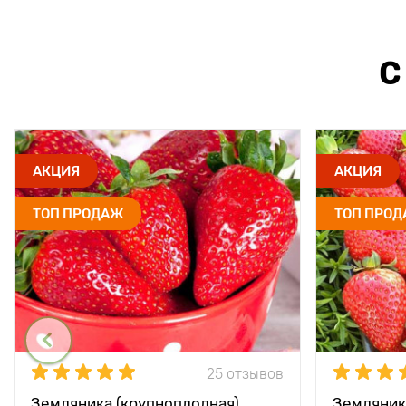
С
АКЦИЯ
АКЦИЯ
ТОП ПРОДАЖ
ТОП ПРО
25 отзывов
Земляника (крупноплодная)
Земляник