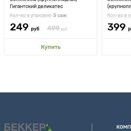
Гигантский деликатес
(крупноп
Кол-во в упаковке:
5 саж
Кол-во в 
249
399
499
руб
р
руб
Купить
КОМП