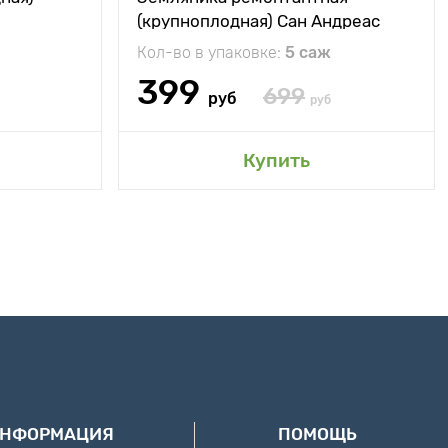
(крупноплодная) Сан Андреас
Кол-во в упаковке:
5 саж
399
699
руб
руб
Купить
ИНФОРМАЦИЯ
ПОМОЩЬ