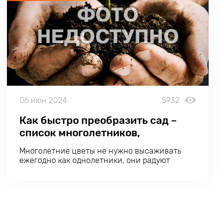
06 июн 2024
5932
Как быстро преобразить сад –
список многолетников,
расцветающих в первый год
Многолетние цветы не нужно высаживать
ежегодно как однолетники, они радуют
красотой не один сезон. Но многие из них
начинают цвести только на второй год после
посадки. Что же делать, если хочется увидеть
сад во всей красе уже в первый сезон?