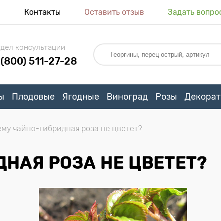
я
Контакты
Оставить отзыв
Задать вопро
дел консультации
 (800) 511-27-28
ы
Плодовые
Ягодные
Виноград
Розы
Декорат
му чайно-гибридная роза не цветет?
НАЯ РОЗА НЕ ЦВЕТЕТ?