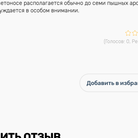
цветоносе располагается обычно до семи пышных ар
нуждается в особом внимании.
(Голосов:
0
, Р
ИТЬ ОТЗЫВ