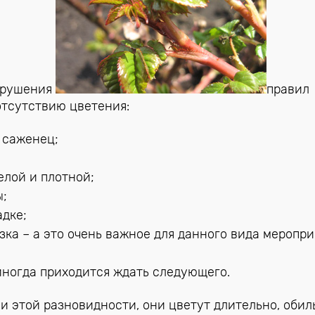
нарушения
правил
отсутствию цветения:
 саженец;
елой и плотной;
ы;
адке;
зка – а это очень важное для данного вида меропри
;
 иногда приходится ждать следующего.
и этой разновидности, они цветут длительно, обил