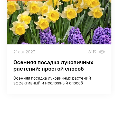
21 авг 2023
8119
Осенняя посадка луковичных
растений: простой способ
получить весной яркие
Осенняя посадка луковичных растений –
клумбы
эффективный и несложный способ
обеспечить сад яркими красками сразу после
схода снега. Давайте разберемся, как создать
весеннее шоу с помощью осенней посадки
тюльпанов, гиацинтов, нарциссов и других
луковичных.