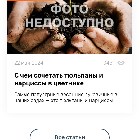
22 май 2024
10451
С чем сочетать тюльпаны и
нарциссы в цветнике
Самые популярные весенние луковичные в
наших садах — это тюльпаны и нарциссы.
Разнообразие видов и сортов позволяет
создавать из них цветники потрясающей
красоты. Мы любим их за роскошь,
неприхотливость и простую агротехнику.
Все статьи