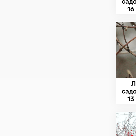
сад
16
Л
сад
13