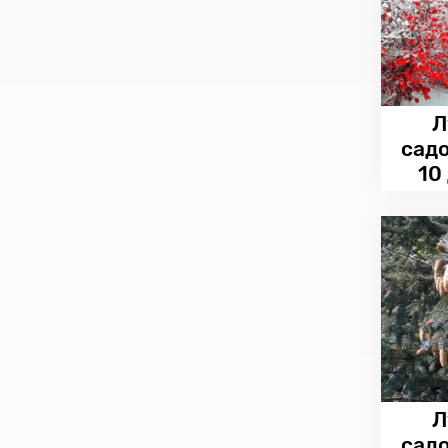
Л
сад
10
Л
сад