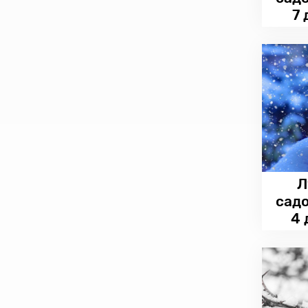
7 
Л
сад
4 