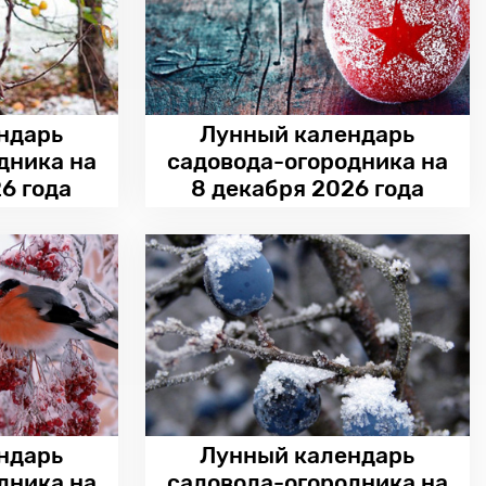
ндарь
Лунный календарь
дника на
садовода-огородника на
6 года
8 декабря 2026 года
ндарь
Лунный календарь
дника на
садовода-огородника на