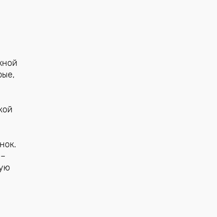
жной
рые,
кой
нок.
 –
ную