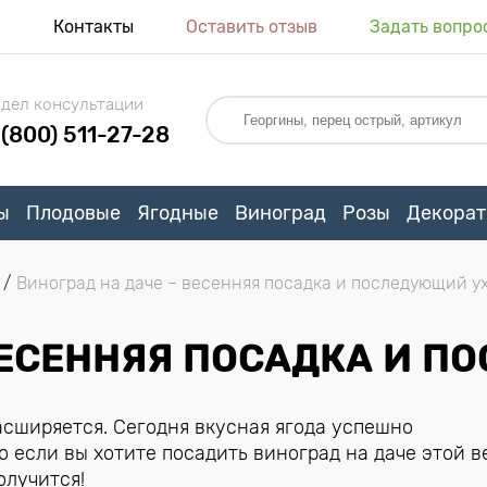
я
Контакты
Оставить отзыв
Задать вопро
дел консультации
 (800) 511-27-28
ы
Плодовые
Ягодные
Виноград
Розы
Декорат
Виноград на даче – весенняя посадка и последующий у
ВЕСЕННЯЯ ПОСАДКА И 
сширяется. Сегодня вкусная ягода успешно
о если вы хотите посадить виноград на даче этой в
олучится!