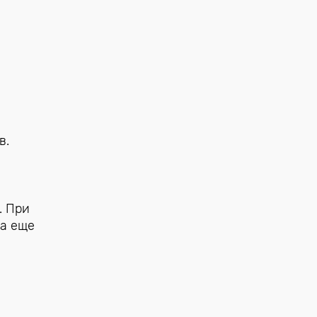
в.
. При
ка еще