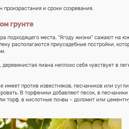
н произрастания и сроки созревания.
том грунте
ора подходящего места. “Ягоду жизни” сажают на ю
леку располагаются приусадебные постройки, кото
м.
, деревянистая лиана неплохо себя чувствует в лег
не имеет против известняков, песчаников или сугли
ровать. В торфяники добавляют песок, в песчаники
или торф, в кислотные почвы – доломит или цемент