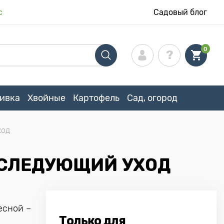
с
Садовый блог
0
ивка
Хвойные
Картофель
Сад, огород
ход
ПОСЛЕДУЮЩИЙ УХОД
есной –
Только для