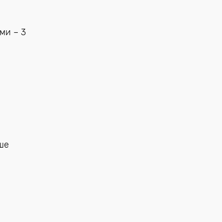
ми – 3
ше