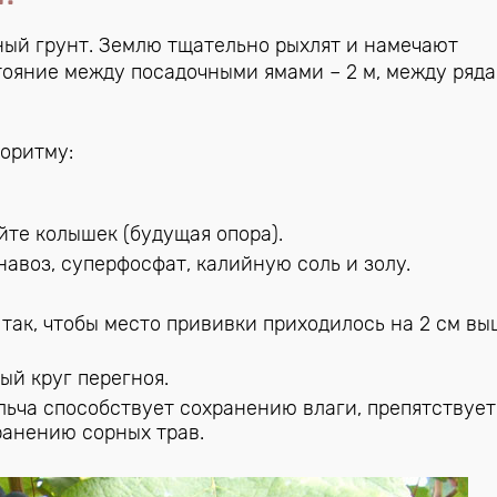
ный грунт. Землю тщательно рыхлят и намечают
яние между посадочными ямами – 2 м, между ряда
горитму:
йте колышек (будущая опора).
авоз, суперфосфат, калийную соль и золу.
так, чтобы место прививки приходилось на 2 см вы
ый круг перегноя.
льча способствует сохранению влаги, препятствует
анению сорных трав.