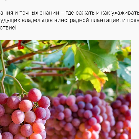
ния и точных знаний – где сажать и как ухаживать
будущих владельцев виноградной плантации, и пре
ствие!