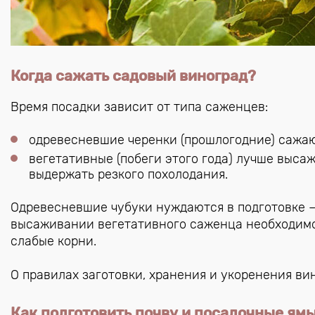
Когда сажать садовый виноград?
Время посадки зависит от типа саженцев:
одревесневшие черенки (прошлогодние) сажают
вегетативные (побеги этого года) лучше выса
выдержать резкого похолодания.
Одревесневшие чубуки нуждаются в подготовке – 
высаживании вегетативного саженца необходимо 
слабые корни.
О правилах заготовки, хранения и укоренения в
Как подготовить почву и посадочные ям