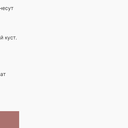
 несут
й куст.
мат