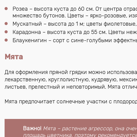
Розеа – высота куста до 60 см. От центра отр
множество бутонов. Цветы – ярко-розовые, и
Мускатный – высота до 1 м; цветы фиолетовые,
Карадонна – высота куста до 55 см. Цветы не
Блаукенигин – сорт с сине-голубыми эффектн
Мята
Для оформления пряной грядки можно использоват
лекарственную, круглолистную, кудрявую, мекси
листьев, прелестный и неповторимый. Мята отли
Мята предпочитает солнечные участки с плодор
Важно!
Мята – растение агрессор, она оч
площадь цветника, поэтому рекомендуется