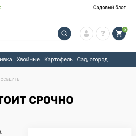
с
Садовый блог
0
ивка
Хвойные
Картофель
Сад, огород
посадить
ТОИТ СРОЧНО
,