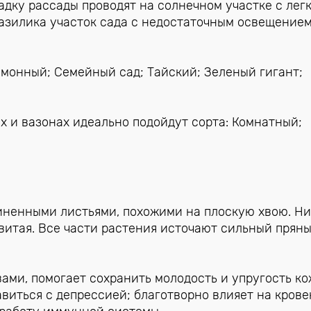
адку рассады проводят на солнечном участке с лег
базилика участок сада с недостаточным освещением
имонный; Семейный сад; Тайский; Зеленый гигант;
х и вазонах идеально подойдут сорта: Комнатный;
иненными листьями, похожими на плоскую хвою. Н
евитая. Все части растения источают сильный прян
ми, помогает сохранить молодость и упругость к
авиться с депрессией; благотворно влияет на кров