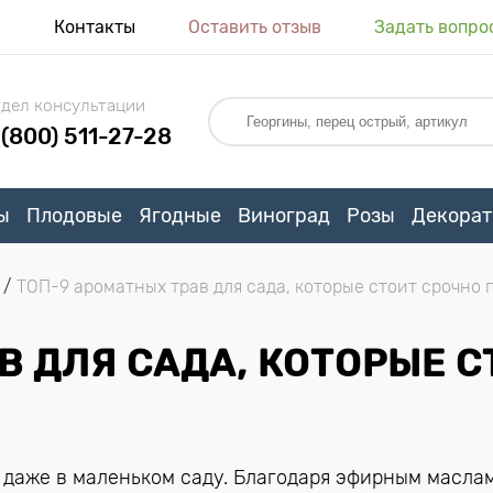
я
Контакты
Оставить отзыв
Задать вопро
дел консультации
 (800) 511-27-28
ы
Плодовые
Ягодные
Виноград
Розы
Декорат
ТОП-9 ароматных трав для сада, которые стоит срочно 
В ДЛЯ САДА, КОТОРЫЕ С
даже в маленьком саду. Благодаря эфирным маслам