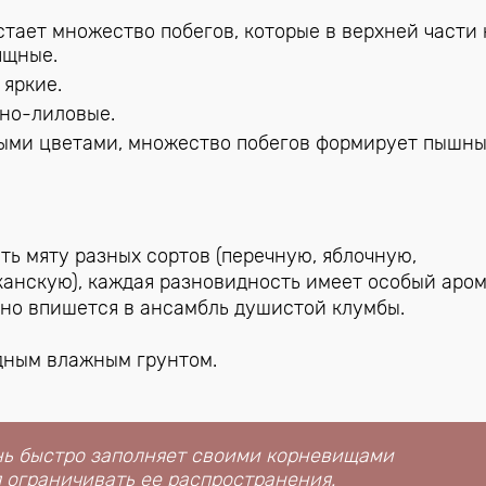
астает множество побегов, которые в верхней части
зящные.
 яркие.
жно-лиловые.
ыми цветами, множество побегов формирует пышны
ь мяту разных сортов (перечную, яблочную,
канскую), каждая разновидность имеет особый аро
чно впишется в ансамбль душистой клумбы.
одным влажным грунтом.
ень быстро заполняет своими корневищами
 ограничивать ее распространения.