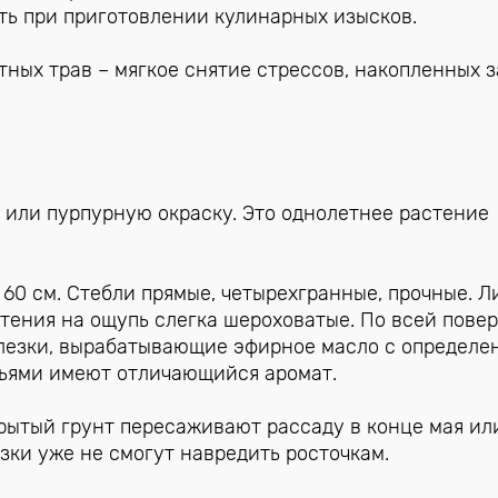
ать при приготовлении кулинарных изысков.
ных трав – мягкое снятие стрессов, накопленных з
 или пурпурную окраску. Это однолетнее растение
 60 см. Стебли прямые, четырехгранные, прочные. Л
тения на ощупь слегка шероховатые. По всей пове
лезки, вырабатывающие эфирное масло с определе
тьями имеют отличающийся аромат.
крытый грунт пересаживают рассаду в конце мая ил
зки уже не смогут навредить росточкам.