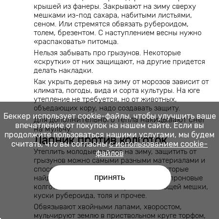
крышей из фанеры. Закрывают на зиму сверху
мешками из-под сахара, набитыми листьями,
сеном. Или стремятся обвязать рубероидом,
толем, брезентом. С наступлением весны нужно
«распаковать» питомца.
Нельзя забывать про грызунов. Некоторые
«скрутки» от них защищают, на другие придется
делать накладки.
Как укрыть деревья на зиму от морозов зависит от
климата, погоды, вида и сорта культуры. На юге
утепление не требуется, но от животных,
объедающих кору, надо создавать защиту.
Беккер использует cookie-файлы, чтобы улучшить ваше
Для дополнительного тепла накидывают снег
впечатление от покупок на нашем сайте. Если вы
на мульчу.
продолжите пользоваться нашими услугами, мы будем
Лапник против колготок
считать, что вы согласны
с использованием cookie-
Утеплить молодые дерева на зиму, защитить от
файлов
грызунов можно самыми разными материалами и
способами. Используют подручные, которые
принять
найдутся на любой даче. В ход идут капроновые
колготки, оставшиеся от хранения овощей мешки,
куски рубероида, толя и прочее.
Обвязывают хвойными лапами, хворостом,
мульчируют землю в приствольном круге торфом,