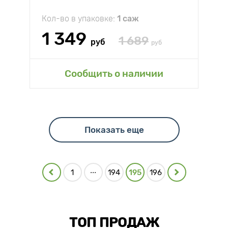
Кол-во в упаковке:
1 саж
1 349
1 689
руб
руб
Сообщить о наличии
Показать еще
...
1
194
195
196
ТОП ПРОДАЖ