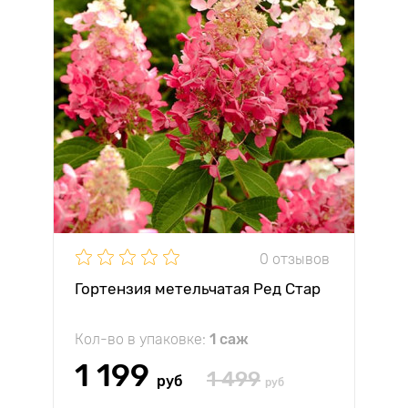
0 отзывов
Гортензия метельчатая Ред Стар
Кол-во в упаковке:
1 саж
1 199
1 499
руб
руб