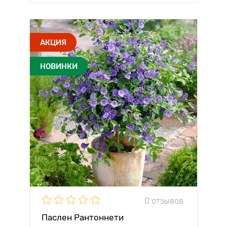
АКЦИЯ
НОВИНКИ
0 отзывов
Паслен Рантоннети