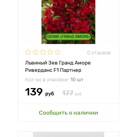
0 отзывов
Львиный Зев Гранд Аморе
Риверданс F1 Партнер
Кол-во в упаковке:
10 шт
139
177
руб
руб
Сообщить о наличии