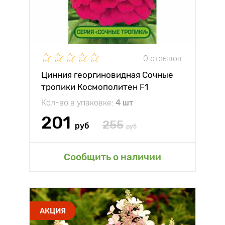
0 отзывов
Цинния георгиновидная Сочные
тропики Космополитен F1
Партнер
Кол-во в упаковке:
4 шт
201
255
руб
руб
Сообщить о наличии
АКЦИЯ