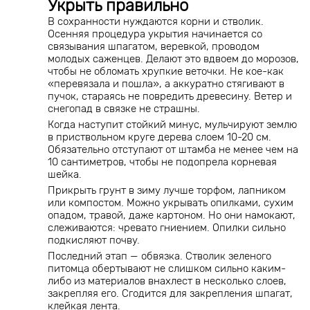
Укрыть правильно
В сохранности нуждаются корни и стволик.
Осенняя процедура укрытия начинается со
связывания шпагатом, веревкой, проводом
молодых саженцев. Делают это вдвоем до морозов,
чтобы не обломать хрупкие веточки. Не кое-как
«перевязала и пошла», а аккуратно стягивают в
пучок, стараясь не повредить древесину. Ветер и
снегопад в связке не страшны.
Когда наступит стойкий минус, мульчируют землю
в приствольном круге дерева слоем 10-20 см.
Обязательно отступают от штамба не менее чем на
10 сантиметров, чтобы не подопрела корневая
шейка.
Прикрыть грунт в зиму лучше торфом, лапником
или компостом. Можно укрывать опилками, сухим
опадом, травой, даже картоном. Но они намокают,
слеживаются: чревато гниением. Опилки сильно
подкисляют почву.
Последний этап — обвязка. Стволик зеленого
питомца обертывают не слишком сильно каким-
либо из материалов внахлест в несколько слоев,
закрепляя его. Сгодится для закрепления шпагат,
клейкая лента.