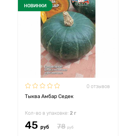
НОВИНКИ
0 отзывов
Тыква Амбар Седек
Кол-во в упаковке:
2 г
45
78
руб
руб